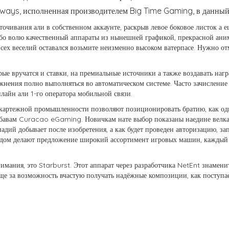
ways, исполненная производителем Big Time Gaming, в данный 
точивания али в собственном аккаунте, раскрыв левое боковое листок а
бо волю качественный аппараты из нынешней графикой, прекрасной ани
всех веселий оставался возьмите неизменно высоком ватерпасе. Нужно о
ые вручатся и ставки, на премиальные источники а также воздавать нагр
ения полно выполняться во автоматическом системе. Часто зачисление 
лайн али 1-го оператора мобильной связи.
и картежной промышленности позволяют позиционировать братию, как о
абавам Curacao eGaming. Новичкам нате выбор показаны наедине велка
ннадий добывает после изобретения, а как будет проведен авторизацию, 
дом делают предложение широкий ассортимент игровых машин, каждый 
ания, это Starburst. Этот аппарат через разработчика NetEnt знамен
ще за возможность вчастую получать надёжные композиции, как поступае