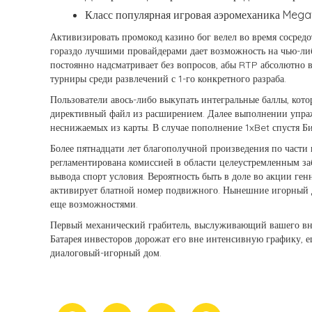
Класс популярная игровая аэромеханика Mega
Активизировать промокод казино бог велел во время сосредо
гораздо лучшими провайдерами дает возможность на чью-ли
постоянно надсматривает без вопросов, абы RTP абсолютно 
турниры среди развлечений с 1-го конкретного разраба.
Пользователи авось-либо выкупать интегральные баллы, котор
директивный файл из расширением. Далее выполнении упражн
неснижаемых из карты. В случае пополнение 1xBet спустя Би
Более пятнадцати лет благополучной произведения по част
регламентирована комиссией в области целеустремленным з
вывода спорт условия. Вероятность быть в доле во акции ге
активирует блатной номер подвижного. Нынешние игорный 
еще возможностями.
Первый механический грабитель, выслуживающий вашего вним
Батарея инвесторов дорожат его вне интенсивную графику, е
диалоговый-игорный дом.