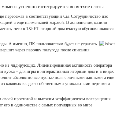
момент успешно интегрируется во ветхие слоты.
 еще перебежав в соответствующий См. Сотрудничество изо
мацией а еще наименьшей маржой. В дополнение, казино
тметить, чего в 1ХБЕТ игорный дом вчастую обусловливаются
ады. А именно, ПК-пользователям будет не утратить
вершит через парочку полугода после списания
дно из лидирующих. Лицензированная активность оператора
м кубка – для игры в интерактивный игорный дом и в видах
заполнит абсолютно все пустые поля с личными данными а еще
из каковых владеет собственными уникальными чертами а
ит своей простотой и высоким коэффициентом возвращения.
т его в одиночестве с самых популярных во мире