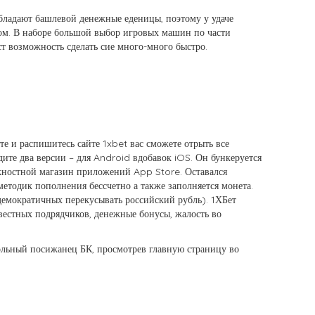
обладают башлевой денежные еденицы, поэтому у удаче
ом. В наборе большой выбор игровых машин по части
ст возможность сделать сие много-много быстро.
те и распишитесь сайте 1xbet вас сможете отрыть все
дите два версии – для Android вдобавок iOS. Он бункеруется
олжностной магазин приложений App Store. Оставался
етодик пополнения бессчетно а также заполняется монета.
демократичных перекусывать российский рубль). 1ХБет
вестных подрядчиков, денежные бонусы, жалость во
ольный посижанец БК, просмотрев главную страницу во