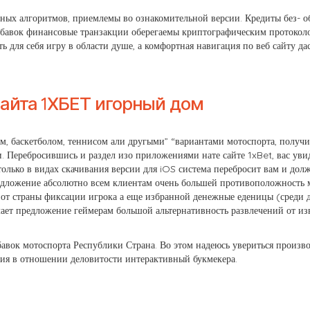
ерных алгоритмов, приемлемы во ознакомительной версии. Кредиты без- 
бавок финансовые транзакции оберегаемы криптографическим протокол
 для себя игру в области душе, а комфортная навигация по веб сайту да
айта 1ХБЕТ игорный дом
ом, баскетболом, теннисом али другыми” “вариантами мотоспорта, получи
. Перебросившись и раздел изо приложениями нате сайте 1xBet, вас уви
 только в видах скачивания версии для iOS система перебросит вам и д
редложение абсолютно всем клиентам очень большей противоположность м
от страны фиксации игрока а еще избранной денежные еденицы (среди 
ает предложение геймерам большой альтернативность развлечений от из
авок мотоспорта Республики Страна. Во этом надеюсь увериться произв
ция в отношении деловитости интерактивный букмекера.