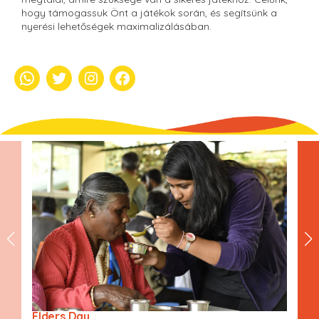
hogy támogassuk Önt a játékok során, és segítsünk a
nyerési lehetőségek maximalizálásában.
whatsapp
Twitter
Instagram
Facebook
Elders Day