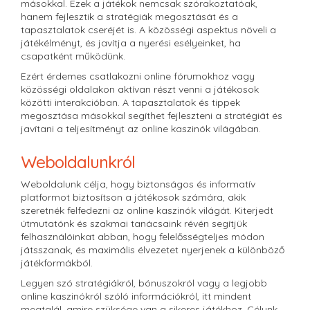
másokkal. Ezek a játékok nemcsak szórakoztatóak,
hanem fejlesztik a stratégiák megosztását és a
tapasztalatok cseréjét is. A közösségi aspektus növeli a
játékélményt, és javítja a nyerési esélyeinket, ha
csapatként működünk.
Ezért érdemes csatlakozni online fórumokhoz vagy
közösségi oldalakon aktívan részt venni a játékosok
közötti interakcióban. A tapasztalatok és tippek
megosztása másokkal segíthet fejleszteni a stratégiát és
javítani a teljesítményt az online kaszinók világában.
Weboldalunkról
Weboldalunk célja, hogy biztonságos és informatív
platformot biztosítson a játékosok számára, akik
szeretnék felfedezni az online kaszinók világát. Kiterjedt
útmutatónk és szakmai tanácsaink révén segítjük
felhasználóinkat abban, hogy felelősségteljes módon
játsszanak, és maximális élvezetet nyerjenek a különböző
játékformákból.
Legyen szó stratégiákról, bónuszokról vagy a legjobb
online kaszinókról szóló információkról, itt mindent
megtalál, amire szüksége van a sikeres játékhoz. Célunk,