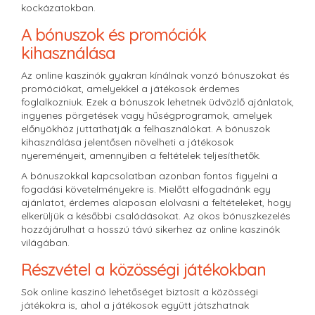
kockázatokban.
A bónuszok és promóciók
kihasználása
Az online kaszinók gyakran kínálnak vonzó bónuszokat és
promóciókat, amelyekkel a játékosok érdemes
foglalkozniuk. Ezek a bónuszok lehetnek üdvözlő ajánlatok,
ingyenes pörgetések vagy hűségprogramok, amelyek
előnyökhöz juttathatják a felhasználókat. A bónuszok
kihasználása jelentősen növelheti a játékosok
nyereményeit, amennyiben a feltételek teljesíthetők.
A bónuszokkal kapcsolatban azonban fontos figyelni a
fogadási követelményekre is. Mielőtt elfogadnánk egy
ajánlatot, érdemes alaposan elolvasni a feltételeket, hogy
elkerüljük a későbbi csalódásokat. Az okos bónuszkezelés
hozzájárulhat a hosszú távú sikerhez az online kaszinók
világában.
Részvétel a közösségi játékokban
Sok online kaszinó lehetőséget biztosít a közösségi
játékokra is, ahol a játékosok együtt játszhatnak