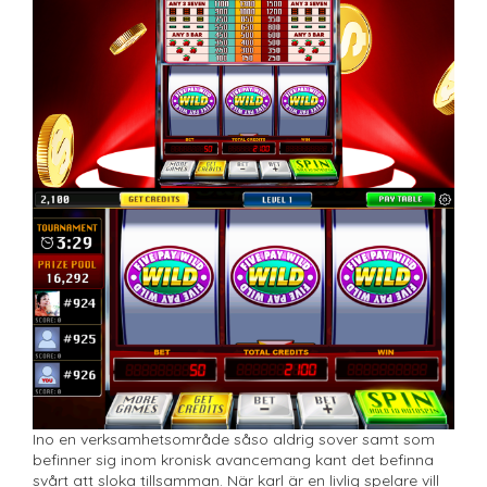
Ino en verksamhetsområde såso aldrig sover samt som
befinner sig inom kronisk avancemang kant det befinna
svårt att sloka tillsamman. När karl är en livlig spelare vill