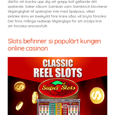
därför att backa upp dig att grepp koll gällande ditt
spelande. Saker såsom Gamban sam Gamblock blockerar
tillgänglighet till spelsajter inte med Spelpaus, vilket
skänke ännu en beskydd före lirare såso vill bryta försöka.
Det finns många redskap tillgängliga för att stödja lirar
att försöka ansvarsfullt.
Slots befinner si populärt kungen
online casinon