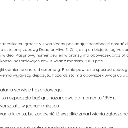
partnerskiemu gracze VulKan Vegas posiadają sposobność dostać d
a ustalonej zabawy Dead or Alive 3. Oficjalną ambicją to, by Vul
o wideo. Kasynowy numer pewien w branży ma obowiązek oraz ofiaro
o konsol hazardowych zawiłe wraz z morzem 3000 pozy.
ęki odmienne android automaty. Premie powitalne spośród depozytem
 premia wyjąwszy depozytu, hazardzista ma obowiązek uwagi utrwal
iałaniu serwisie hazardowego.
a to rozpoczęła być gry hazardowe od momentu 1996 r..
warsztaty w jednym miejscu.
nia klienta, by zapewnić, iż wszelkie zmartwienia zgłaszan