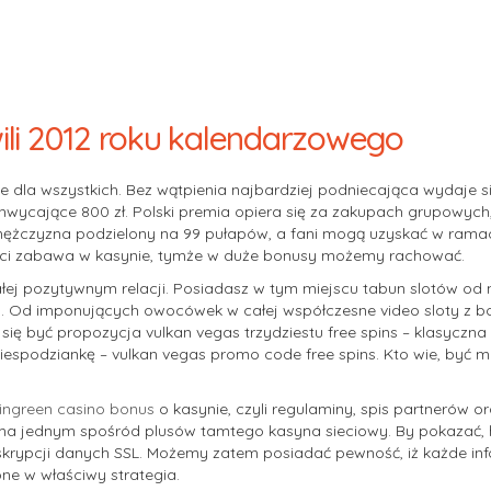
wili 2012 roku kalendarzowego
e dla wszystkich. Bez wątpienia najbardziej podniecająca wydaje
ycające 800 zł. Polski premia opiera się za zakupach grupowych
mężczyzna podzielony na 99 pułapów, a fani mogą uzyskać w rama
ści zabawa w kasynie, tymże w duże bonusy możemy rachować.
łej pozytywnym relacji. Posiadasz w tym miejscu tabun slotów od n
. Od imponujących owocówek w całej współczesne video sloty z b
się być propozycja vulkan vegas trzydziestu free spins – klasycz
spodziankę – vulkan vegas promo code free spins. Kto wie, być mo
ingreen casino bonus
o kasynie, czyli regulaminy, spis partnerów 
ma jednym spośród plusów tamtego kasyna sieciowy. By pokazać,
nskrypcji danych SSL. Możemy zatem posiadać pewność, iż każde i
one w właściwy strategia.