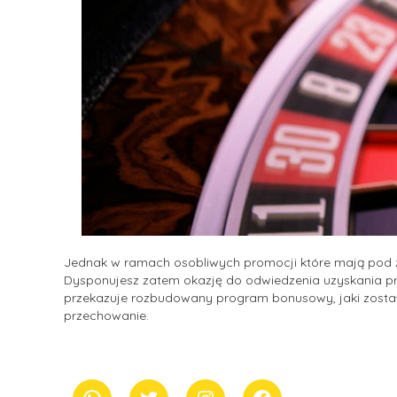
Jednak w ramach osobliwych promocji które mają pod za
Dysponujesz zatem okazję do odwiedzenia uzyskania premi
przekazuje rozbudowany program bonusowy, jaki został 
przechowanie.