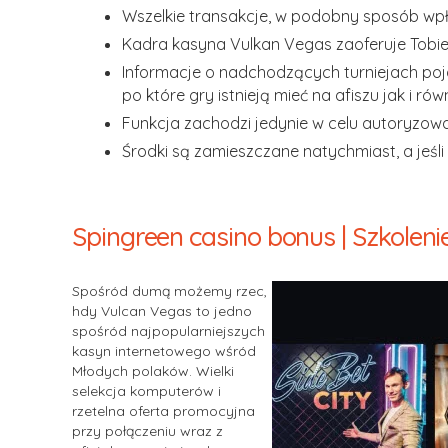
Wszelkie transakcje, w podobny sposób wpła
Kadra kasyna Vulkan Vegas zaoferuje Tobie
Informacje o nadchodzących turniejach poj
po które gry istnieją mieć na afiszu jak i rów
Funkcja zachodzi jedynie w celu autoryzowa
Środki są zamieszczane natychmiast, a jeśl
Spingreen casino bonus | Szkolen
Spośród dumą możemy rzec,
hdy Vulcan Vegas to jedno
spośród najpopularniejszych
kasyn internetowego wśród
Młodych polaków. Wielki
selekcja komputerów i
rzetelna oferta promocyjna
przy połączeniu wraz z