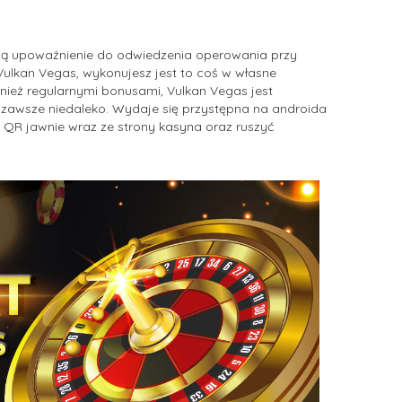
kują upoważnienie do odwiedzenia operowania przy
 Vulkan Vegas, wykonujesz jest to coś w własne
wnież regularnymi bonusami, Vulkan Vegas jest
zawsze niedaleko. Wydaje się przystępna na androida
a QR jawnie wraz ze strony kasyna oraz ruszyć