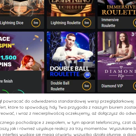
 powracać do odwiedzenia standardowej wersji przeglądarkowej. T
ert, które to spowodują, hdy Twa przygoda z naszym biurem zosta
kreować, i wraz z niecierpliwością oczekujemy, aż dołączysz do odw
cznego pochodzące z zespołem, w tym aparat telefoniczny, czat dzię
pszy jak i również uzyskuje reakcji za trzy momentów. Wyszukane b
o interfejs wydaje się mega otwarty, wszystko działa płynnie, a d