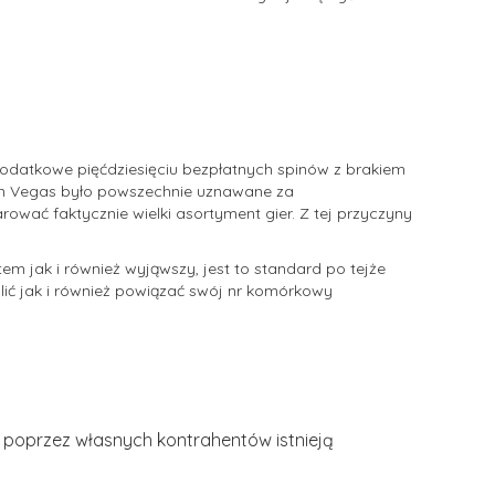
odatkowe pięćdziesięciu bezpłatnych spinów z brakiem
can Vegas było powszechnie uznawane za
wać faktycznie wielki asortyment gier. Z tej przyczyny
 jak i również wyjąwszy, jest to standard po tejże
ić jak i również powiązać swój nr komórkowy
e poprzez własnych kontrahentów istnieją