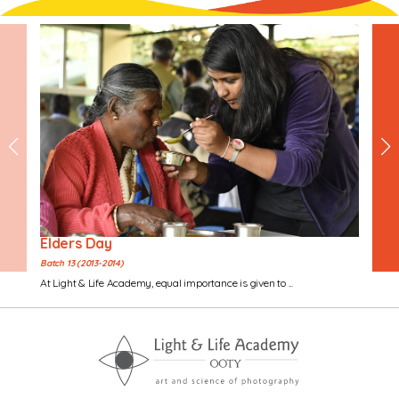
Elders Day
Batch 13 (2013-2014)
At Light & Life Academy, equal importance is given to ...