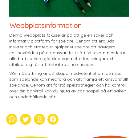
Webbplatsinformation
Denna webbplats fokuserar på att ge en säker och
informativ plattform för spelare. Genom att erbjuda
insikter och strategier hjälper vi spelare att navigera i
casinovärlden på ett ansvarsfullt sätt. Vi rekommenderar
alltid att spelare gör sina egna efterforskningar och
utbildar sig för att förbättra sina chanser.
Vår målsättning är att skapa medvetenhet om de risker
som spelande kan medföra och att främja ett ansvarsfullt
spelande. Genom att förstå spelstrategier och ha kontroll
över din bankroll kan du njuta av casinospel på ett säkert
och underhållande sätt.
whatsapp
Twitter
Instagram
Facebook