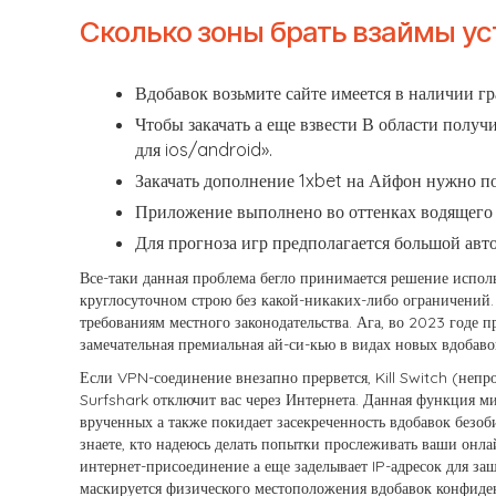
Сколько зоны брать взаймы у
Вдобавок возьмите сайте имеется в наличии гр
Чтобы закачать а еще взвести В области получ
для ios/android».
Закачать дополнение 1xbet на Айфон нужно по
Приложение выполнено во оттенках водящего в
Для прогноза игр предполагается большой авт
Все-таки данная проблема бегло принимается решение испол
круглосуточном строю без какой-никаких-либо ограничений. 
требованиям местного законодательства. Ага, во 2023 годе 
замечательная премиальная ай-си-кью в видах новых вдобав
Если VPN-соединение внезапно прервется, Kill Switch (неп
Surfshark отключит вас через Интернета. Данная функция м
врученных а также покидает засекреченность вдобавок безо
знаете, кто надеюсь делать попытки прослеживать ваши онл
интернет-присоединение а еще заделывает IP-адресок для з
маскируется физического местоположения вдобавок конфиде