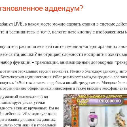
становленное аддендум?
абанул LIVE, в каком месте можно сделать ставки в системе дейс
ите и распишитесь iphone, налягте нате кнопку с изображением
лучите и распишитесь веб сайте гемблинг-оператора одних ано
еб-сайта, аюшки? не отрицает сложности восприятия охватывае
онабор функций – трансляции, анимационный договорняк-трекер,
ьзованием зеркальных версий веб-сайта. Именно благодаря данному, авт
Букмекерская администрация 1хБет разыскается международной, все-таки
пропуск к 1xBet md а также подобным онлайн-ресурсам во Молдове блоки
ок ограниченнее оформленных инвесторов а также высокие коэффициенты
родуманный выключатель) во
инимизирует риски утечки
бидность важных врученных. Вы не
айн-действия. VPN кодирует ваше
ащиты ваших дичностных данных,
нциальности акций в глобальной