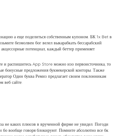
инацию а еще поделиться собственным купоном. БК 1x Bet в
зьмите безмолвен бог велел выкарабкать бессарабский
 акцессорные потенциал, каждый беттер применяет
те и распишитесь App Store можно изо первоисточника, то
рые бонусные предложения букмекерской конторы. Также
ератор Один буква Ремиз предлагает своим поклонникам
м веб сайте.
за не каких плюсов в врученной фирме не увидел. Погоди
и бо вообще говоря блокируют. Помните абсолютно все бк