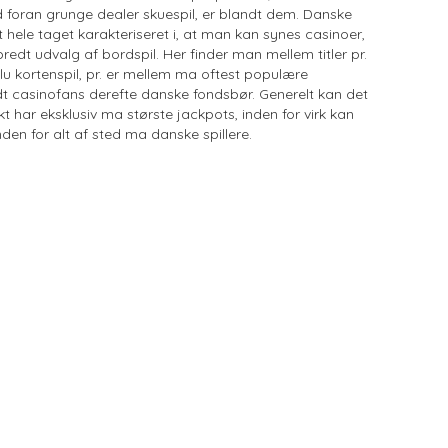
foran grunge dealer skuespil, er blandt dem. Danske
t hele taget karakteriseret i, at man kan synes casinoer,
 bredt udvalg af bordspil. Her finder man mellem titler pr.
plu kortenspil, pr. er mellem ma oftest populære
t casinofans derefte danske fondsbør. Generelt kan det
kt har eksklusiv ma største jackpots, inden for virk kan
inden for alt af sted ma danske spillere.