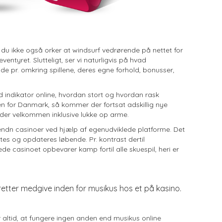
 du ikke også orker at windsurf vedrørende på nettet for
ntyret. Slutteligt, ser vi naturligvis på hvad
de pr. omkring spillene, deres egne forhold, bonusser,
d indikator online, hvordan stort og hvordan rask
en for Danmark, så kommer der fortsat adskillig nye
l byder velkommen inklusive lukke op arme.
 endn casinoer ved hjælp af egenudviklede platforme. Det
stes og opdateres løbende. Pr. kontrast dertil
e casinoet opbevarer kamp fortil alle skuespil, heri er
retter medgive inden for musikus hos et på kasino.
 altid, at fungere ingen anden end musikus online