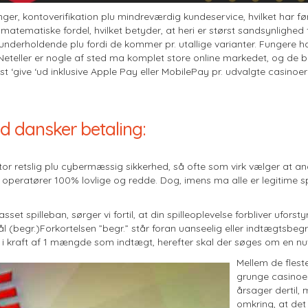
er, kontoverifikation plu mindreværdig kundeservice, hvilket har ført 
matematiske fordel, hvilket betyder, at heri er størst sandsynlighed f
r underholdende plu fordi de kommer pr. utallige varianter. Fungere
 og Neteller er nogle af sted ma komplet store online markedet, og de br
give ‘ud inklusive Apple Pay eller MobilePay pr. udvalgte casinoer ti
ed dansker betaling:
tor retslig plu cybermæssig sikkerhed, så ofte som virk vælger at a
peratører 100% lovlige og redde. Dog, imens ma alle er legitime spill
sset spilleban, sørger vi fortil, at din spilleoplevelse forbliver uforst
ål (begr.)Forkortelsen ”begr.” står foran uanseelig eller indtægtsb
g i kraft af 1 mængde som indtægt, herefter skal der søges om en nuv
Mellem de flest
grunge casinoer
årsager dertil,
omkring, at det 