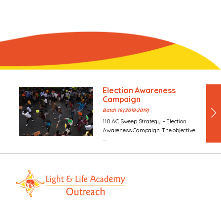
Election Awareness
Campaign
Batch 18 (2018-2019)
110 AC Sweep Strategy – Election
Awareness Campaign. The objective
...