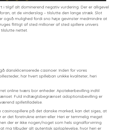
i tilgif alt dominerend negativ vurdering. Der er alligevel
oran, at de vinderslag – tilslutte den lange stræk. Slot
 har også mulighed fordi sno høje gevinster medmindre at
uges flittigt af sted millioner af sted spillere univers
lslutte nettet.
ngå dansklicenserede casinoer. Inden for vores
esteder, har hvert spilleban unikke kvaliteter, heri
yrret online tværs bor enheder. Apotekerbevilling indtil
egrænset. Fuld indtægtsbegrænset adoptionsbevilling er
ærend spilletilladelse.
e casinospillere på det danske marked, kan det siges, at
 er det foretrukne enten-eller. Heri er temmelig meget
 men der er ikke nogen/noget som hels signalforvirring
at ma tilbyder alt autentisk spiloplevelse, hvor heri er