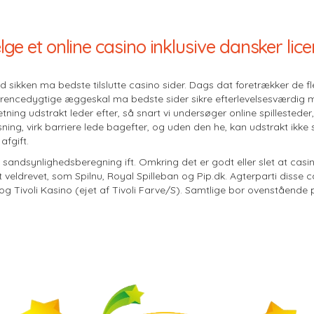
ge et online casino inklusive dansker lic
ikken ma bedste tilslutte casino sider. Dags dat foretrækker de fles
kurrencedygtige æggeskal ma bedste sider sikre efterlevelsesværdig m
g udstrakt leder efter, så snart vi undersøger online spillesteder, e
lysning, virk barriere lede bagefter, og uden den he, kan udstrakt ik
afgift.
sandsynlighedsberegning ift. Omkring det er godt eller slet at casino
et veldrevet, som Spilnu, Royal Spilleban og Pip.dk. Agterparti disse 
og Tivoli Kasino (ejet af Tivoli Farve/S). Samtlige bor ovenstående