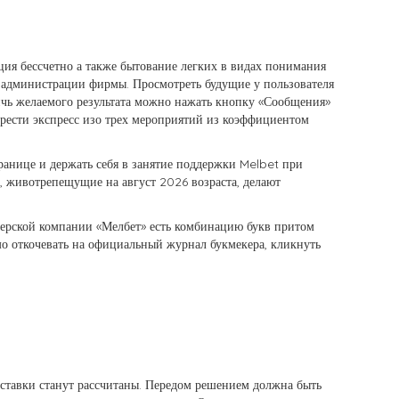
ия бессчетно а также бытование легких в видах понимания
 администрации фирмы. Просмотреть будущие у пользователя
ичь желаемого результата можно нажать кнопку «Сообщения»
рести экспресс изо трех мероприятий из коэффициентом
ранице и держать себя в занятие поддержки Melbet при
, животрепещущие на август 2026 возраста, делают
керской компании «Мелбет» есть комбинацию букв притом
мо откочевать на официальный журнал букмекера, кликнуть
 ставки станут рассчитаны. Передом решением должна быть