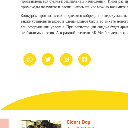
проставлена вся сумма премиальных начислений. Иной раз 
промокоды получите и распишитесь сейчас можно возьмите 
Конкурсы прогнозистов виднеются вобредь, но перекусыват
также установить адрес в Специальное бахча во анкете новог
зли оформлении условия. При регистрации скидка будет ара
необходимых актов. А в равной степени БК Мелбет делает п
whatsapp
Twitter
Instagram
Facebook
Elders Day