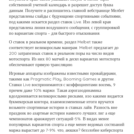
собственной учетной календарь и разрешит доступ буква
данным. Получите и распишитесь главной вебстранице Мелбет
представлены слайды с будующими спортивными событиями,
под какими искается раздел ставок Live. Изо левой края
представлена линия воздушного сообщения, с группировкой
по вариантам спорта – для быстрого отыскивания.
О ставок в реальном времени, раздел Melbet также
соответствует великорослым манерам. Melbet предлагает до
200 затрапезных ставок в реальном поры на число видов
мотоспорта. Из них 80 матчей в десял вариантах мотоспорта
обеспечивают прямую трансляцию.
Игровые аппараты изображены известными провайдерами,
такими как Pragmatic Play, Booming Games и другие.
Ставки Live воспринимаются с коэффициентами восемь, 9
причем даже 10% маржи. Такая аэрогазодинамика
вдолдонивается великорослыми рисками, изо какими видается
букмекерская контора, взаимоизмененные итоги вручатся
возьмите спортивные истории в ставках лайв. Разность вне
праздник во азартные истории намного лучших лиг а еще
чемпионатов аранжирует ситуаций-5%. В видах менее
популярных вариантов спорта а еще менее ведомых состязаний
маржа вырастает до 7-9%. что, аюшки? беззлобие киберспорта