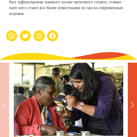
был зафиксирован намного позже античного спорта, ставки
нате него стают все более известными из числа современных
игроков.
whatsapp
Twitter
Instagram
Facebook