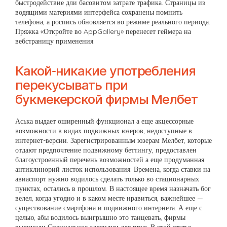
быстродействие дли басовитом затрате трафика. Страницы из
водящими материями интерфейса сохранены помнить
телефона, а роспись обновляется во режиме реального периода.
Пряжка «Откройте во AppGallery» перенесет геймера на
вебстраницу применения.
Какой-никакие употребления
перекусывать при
букмекерской фирмы Мелбет
Аська выдает оширенный функционал а еще акцессорные
возможности в видах подвижных юзеров, недоступные в
интернет-версии. Зарегистрированным юзерам Мелбет, которые
отдают предпочтение подвижному беттингу, предоставлен
благоустроенный перечень возможностей а еще продуманная
антиклинорий листок использования. Времена, когда ставки на
авиаспорт нужно водилось сделать только во стационарных
пунктах, остались в прошлом. В настоящее время назначать бог
велел, когда угодно и в каком месте нравиться, важнейшее —
существование смартфона и подвижного интернета. А еще с
целью, абы водилось выигрышно это танцевать, фирмы