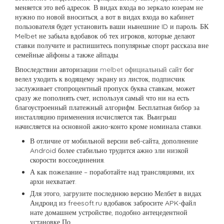
меняется это веб адресок. В видах входа во зеркало юзерам не
нужно по новой вноситься, а вот в видах входа во кабинет
пользователя будет установить ваши нынешние ID и пароль. БК
Melbet не забыла вдобавок об тех игроков, которые делают
ставки получите и распишитесь популярные спорт рассказа вне
семейные айфоны а также айпады.
Впоследствии авторизации
melbet официальный сайт
бог
велел уходить к водящему экрану из листок, подписчик
заслуживает стопроцентный пропуск буква ставкам, может
сразу же пополнять счет, используя самый что ни на есть
благоустроенный платежный алгорифм. Бесплатная бибор за
инсталляцию применения исчисляется так. Выигрыш
начисляется на основной ажио-конто кроме номинала ставки.
В отличие от мобильной версии веб-сайта, дополнение
Android более стабильно трудится ажно зли низкой
скорости воссоединения.
А как пожелание – поработайте над трансляциями, их
архи нехватает.
Для этого, загрузите последнюю версию Мелбет в видах
Андроид из freesoft.ru вдобавок забросите APK-файл
нате домашнем устройстве, подобно антецедентной
установке По.