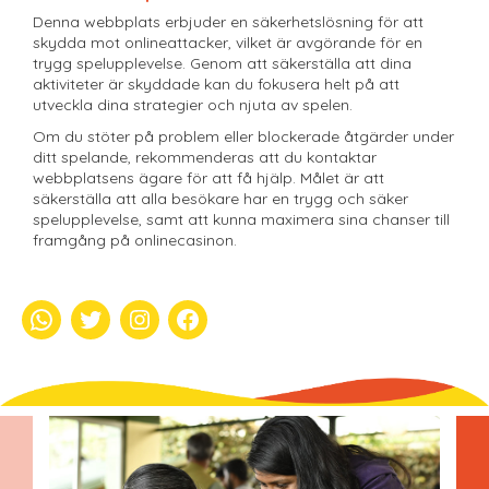
Denna webbplats erbjuder en säkerhetslösning för att
skydda mot onlineattacker, vilket är avgörande för en
trygg spelupplevelse. Genom att säkerställa att dina
aktiviteter är skyddade kan du fokusera helt på att
utveckla dina strategier och njuta av spelen.
Om du stöter på problem eller blockerade åtgärder under
ditt spelande, rekommenderas att du kontaktar
webbplatsens ägare för att få hjälp. Målet är att
säkerställa att alla besökare har en trygg och säker
spelupplevelse, samt att kunna maximera sina chanser till
framgång på onlinecasinon.
whatsapp
Twitter
Instagram
Facebook