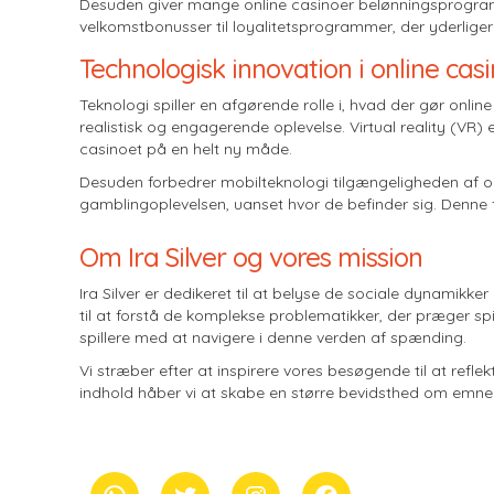
Desuden giver mange online casinoer belønningsprogramme
velkomstbonusser til loyalitetsprogrammer, der yderligere
Technologisk innovation i online cas
Teknologi spiller en afgørende rolle i, hvad der gør online
realistisk og engagerende oplevelse. Virtual reality (VR) 
casinoet på en helt ny måde.
Desuden forbedrer mobilteknologi tilgængeligheden af onli
gamblingoplevelsen, uanset hvor de befinder sig. Denne f
Om Ira Silver og vores mission
Ira Silver er dedikeret til at belyse de sociale dynamik
til at forstå de komplekse problematikker, der præger sp
spillere med at navigere i denne verden af spænding.
Vi stræber efter at inspirere vores besøgende til at re
indhold håber vi at skabe en større bevidsthed om emner