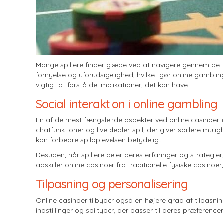
Mange spillere finder glæde ved at navigere gennem de fo
fornyelse og uforudsigelighed, hvilket gør online gamblin
vigtigt at forstå de implikationer, det kan have.
Social interaktion i online gambling
En af de mest fængslende aspekter ved online casinoer er
chatfunktioner og live dealer-spil, der giver spillere mul
kan forbedre spiloplevelsen betydeligt.
Desuden, når spillere deler deres erfaringer og strateg
adskiller online casinoer fra traditionelle fysiske casino
Tilpasning og personalisering
Online casinoer tilbyder også en højere grad af tilpasn
indstillinger og spiltyper, der passer til deres præference