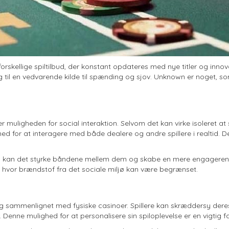
rskellige spiltilbud, der konstant opdateres med nye titler og innov
g til en vedvarende kilde til spænding og sjov. Unknown er noget, so
 muligheden for social interaktion. Selvom det kan virke isoleret 
ighed for at interagere med både dealere og andre spillere i realtid.
ier, kan det styrke båndene mellem dem og skabe en mere engagerend
er, hvor brændstof fra det sociale miljø kan være begrænset.
ing sammenlignet med fysiske casinoer. Spillere kan skræddersy dere
r. Denne mulighed for at personalisere sin spiloplevelse er en vigtig f