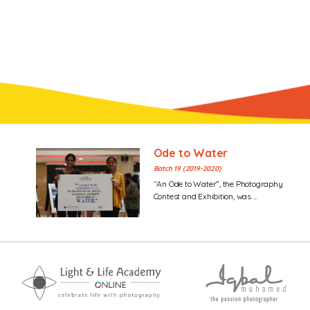
Ode to Water
Batch 19 (2019-2020)
“An Ode to Water”, the Photography
Contest and Exhibition, was ...