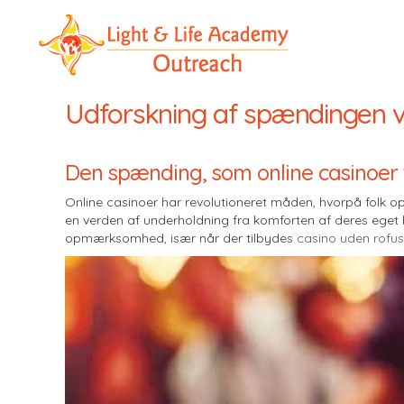
LLA
Outreach
Udforskning af spændingen v
Den spænding, som online casinoer 
Online casinoer har revolutioneret måden, hvorpå folk ople
en verden af underholdning fra komforten af deres eget hj
opmærksomhed, især når der tilbydes
casino uden rofus