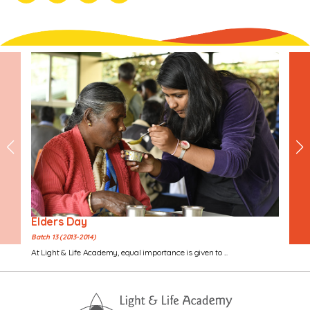
Elders Day
Batch 13 (2013-2014)
At Light & Life Academy, equal importance is given to ...