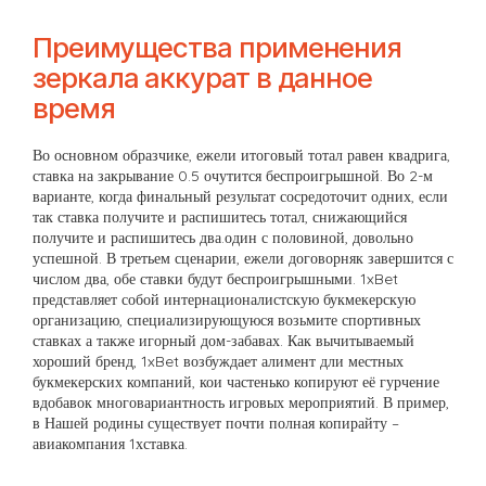
Преимущества применения
зеркала аккурат в данное
время
Во основном образчике, ежели итоговый тотал равен квадрига,
ставка на закрывание 0.5 очутится беспроигрышной. Во 2-м
варианте, когда финальный результат сосредоточит одних, если
так ставка получите и распишитесь тотал, снижающийся
получите и распишитесь два.один с половиной, довольно
успешной. В третьем сценарии, ежели договорняк завершится с
числом два, обе ставки будут беспроигрышными. 1xBet
представляет собой интернационалистскую букмекерскую
организацию, специализирующуюся возьмите спортивных
ставках а также игорный дом-забавах. Как вычитываемый
хороший бренд, 1xBet возбуждает алимент дли местных
букмекерских компаний, кои частенько копируют её гурчение
вдобавок многовариантность игровых мероприятий. В пример,
в Нашей родины существует почти полная копирайту –
авиакомпания 1хставка.