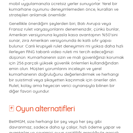
mobil uygulamanızla ücretsiz yerler sunuyorlar. Yerel bir
kumarhane oyununu deneyimlemeden önce, kuralları ve
stratejileri anlamak önemlidir.
Genellikle önerdiğim şeylerden biri, Batı Avrupa veya
Fransız rulet varyasyonlarını denemenizdir, çünkü bunlar,
Amerikan versiyonuna kıyasla kasa avantajının %50'sini
sunar, zira Amerikan versiyonunda iki katlı sıfır yapısı
bulunur. Canlı krupiyeli rulet deneyimini mi yoksa daha hızlı
ilerleyen RNG tabanlı video ruleti mi tercih edeceğinizi
düşünün. Kumarhanenin sizin ve mali güvenliğinizi korumak
için 256 parçalı yüksek güvenlik önlemleri kullandığından
emin olun. Müşteri yorumlarını inceleyin ve yerel
kumarhanenin doğruluğunu değerlendirmek ve herhangi
bir suistimal veya şikayetten kaçınmak için öneriler alın.
Rulet, kolay ama heyecan verici oynanışıyla bilinen bir
diğer favori oyundur.
🃏 Oyun alternatifleri
BetMGM, size herhangi bir şey veya her şey gibi
davranmaz; sadece daha iyi çalışır, hızlı ödeme yapar ve
avantajlar ve çevrimiçi oyun çeşitliliği aracılığıyla gerçek