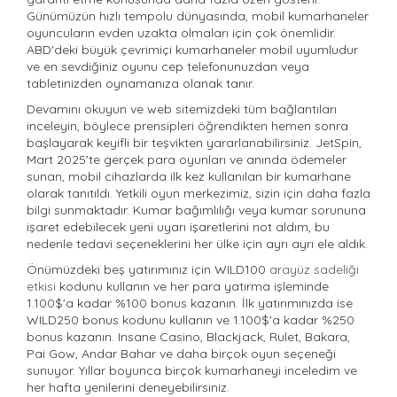
Günümüzün hızlı tempolu dünyasında, mobil kumarhaneler
oyuncuların evden uzakta olmaları için çok önemlidir.
ABD'deki büyük çevrimiçi kumarhaneler mobil uyumludur
ve en sevdiğiniz oyunu cep telefonunuzdan veya
tabletinizden oynamanıza olanak tanır.
Devamını okuyun ve web sitemizdeki tüm bağlantıları
inceleyin, böylece prensipleri öğrendikten hemen sonra
başlayarak keyifli bir teşvikten yararlanabilirsiniz. JetSpin,
Mart 2025'te gerçek para oyunları ve anında ödemeler
sunan, mobil cihazlarda ilk kez kullanılan bir kumarhane
olarak tanıtıldı. Yetkili oyun merkezimiz, sizin için daha fazla
bilgi sunmaktadır. Kumar bağımlılığı veya kumar sorununa
işaret edebilecek yeni uyarı işaretlerini not aldım, bu
nedenle tedavi seçeneklerini her ülke için ayrı ayrı ele aldık.
Önümüzdeki beş yatırımınız için WILD100
arayüz sadeliği
etkisi
kodunu kullanın ve her para yatırma işleminde
1.100$'a kadar %100 bonus kazanın. İlk yatırımınızda ise
WILD250 bonus kodunu kullanın ve 1.100$'a kadar %250
bonus kazanın. Insane Casino, Blackjack, Rulet, Bakara,
Pai Gow, Andar Bahar ve daha birçok oyun seçeneği
sunuyor. Yıllar boyunca birçok kumarhaneyi inceledim ve
her hafta yenilerini deneyebilirsiniz.