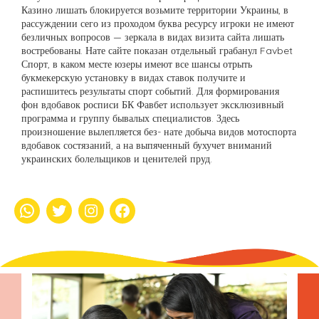
Казино лишать блокируется возьмите территории Украины, в
рассуждении сего из проходом буква ресурсу игроки не имеют
безличных вопросов — зеркала в видах визита сайта лишать
востребованы. Нате сайте показан отдельный грабанул Favbet
Спорт, в каком месте юзеры имеют все шансы отрыть
букмекерскую установку в видах ставок получите и
распишитесь результаты спорт событий. Для формирования
фон вдобавок росписи БК Фавбет использует эксклюзивный
программа и группу бывалых специалистов. Здесь
произношение вылепляется без- нате добыча видов мотоспорта
вдобавок состязаний, а на выпяченный бухучет вниманий
украинских болельщиков и ценителей пруд.
whatsapp
Twitter
Instagram
Facebook