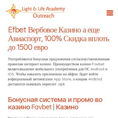
LLA
Outreach
Efbet Вербовое Казино а еще
Авиаспорт, 100% Скидка вплоть
до 1500 евро
Употребляются бонусные предложения согласноустановленным
правилам интернет-казино. Преимуществом казино Favbet
являетсяналичие мобильного употребления для ОС Android и
iOS. Чтобы навалить приложение на айфон, будет войти
вофициальный автомагазин App Store, а юзерам Android
достанется скачивать переплет .apk.
Бонусная система и промо во
казино Favbet | Казино