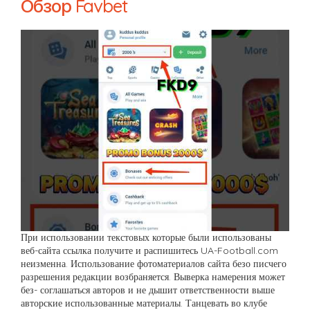
Обзор Favbet
При использовании текстовых которые были использованы
веб-сайта ссылка получите и распишитесь UA-Football.com
неизменна. Использование фотоматериалов сайта безо писчего
разрешения редакции возбраняется. Выверка намерения может
без- соглашаться авторов и не дышит ответственности выше
авторские использованные материалы. Танцевать во клубе