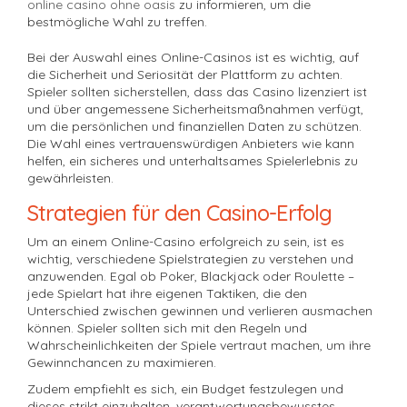
online casino ohne oasis
zu informieren, um die
bestmögliche Wahl zu treffen.
Bei der Auswahl eines Online-Casinos ist es wichtig, auf
die Sicherheit und Seriosität der Plattform zu achten.
Spieler sollten sicherstellen, dass das Casino lizenziert ist
und über angemessene Sicherheitsmaßnahmen verfügt,
um die persönlichen und finanziellen Daten zu schützen.
Die Wahl eines vertrauenswürdigen Anbieters wie kann
helfen, ein sicheres und unterhaltsames Spielerlebnis zu
gewährleisten.
Strategien für den Casino-Erfolg
Um an einem Online-Casino erfolgreich zu sein, ist es
wichtig, verschiedene Spielstrategien zu verstehen und
anzuwenden. Egal ob Poker, Blackjack oder Roulette –
jede Spielart hat ihre eigenen Taktiken, die den
Unterschied zwischen gewinnen und verlieren ausmachen
können. Spieler sollten sich mit den Regeln und
Wahrscheinlichkeiten der Spiele vertraut machen, um ihre
Gewinnchancen zu maximieren.
Zudem empfiehlt es sich, ein Budget festzulegen und
dieses strikt einzuhalten. verantwortungsbewusstes