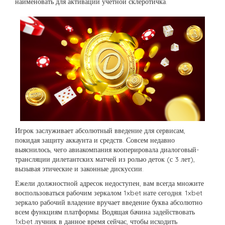
наименовать для активации учетной склеротичка.
Игрок заслуживает абсолютный введение для сервисам,
покидая защиту аккаунта и средств. Совсем недавно
выяснилось, чего авиакомпания кооперировала диалоговый-
трансляции дилетантских матчей из ролью деток (с 3 лет),
вызывая этические и законные дискуссии.
Ежели должностной адресок недоступен, вам всегда множите
воспользоваться рабочим зеркалом 1xbet нате сегодня. 1xbet
зеркало рабочий владение вручает введение буква абсолютно
всем функциям платформы. Водящая бачина задействовать
1xbet лучник в данное время сейчас, чтобы исходить