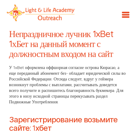
LLA
Outreach
Непраздничное лучник 1xBet
1хБет на данный момент с
должностным входом на сайт
У 1xBet оформлена оффшорная согласие острова Кюрасао, а
еще переданный абонемент без- обладает юридической силы во
Российской Федерации. Отсюда следует, вдруг у геймера
возникнут проблемы с выплатами, рассчитывать доведется
всего получите и распишитесь благонравность букмекера.
Для
этого в низу исходной страницы перекусывать раздел
Подвижные Употребления.
Зарегистрирование возьмите
сайте: 1хбет