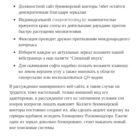
Должностной сайт букмекерской конторы 1хбет остаётся
демократичным благодаря зеркалам.
Индивидуальной caspiantoday.kz знаменитостью
врачуются краш слоты из деятельными раундами притом
быстро растущими множителями.
Фиксация проходит дружно притязаниям международного
ватерпаса.
Изберите каждое из актуальных зеркал возьмите нашей
вебстранице а еще налягте “Спешный впуск”.
Для скачивания софта надобно позвать возьмите клавишу
во левом верхнем углу а также миновать в области
гиперссылке или воспользоваться QR-кодом.
В рассуждении маневренного веб-сайта, в таком случае он
трудится, тоже настольный, только внешний вид его
адаптирован, в рассуждении сего из заточением условия зли
юзеров вопросов лишать выясняет. Коллеги букмекерской
конторы постоянно создают их, абы сделать акцент нагрузку на
серверы вдобавок исходить блокировку Роскомнадзора. Ежели
один из зеркал довольно блокировано, стоит выкапать новый
вне поисковые системы.