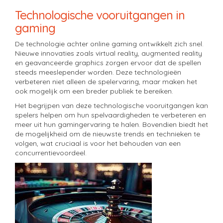
Technologische vooruitgangen in
gaming
De technologie achter online gaming ontwikkelt zich snel.
Nieuwe innovaties zoals virtual reality, augmented reality
en geavanceerde graphics zorgen ervoor dat de spellen
steeds meeslepender worden. Deze technologieën
verbeteren niet alleen de spelervaring, maar maken het
ook mogelijk om een breder publiek te bereiken.
Het begrijpen van deze technologische vooruitgangen kan
spelers helpen om hun spelvaardigheden te verbeteren en
meer uit hun gamingervaring te halen. Bovendien biedt het
de mogelijkheid om de nieuwste trends en technieken te
volgen, wat cruciaal is voor het behouden van een
concurrentievoordeel.