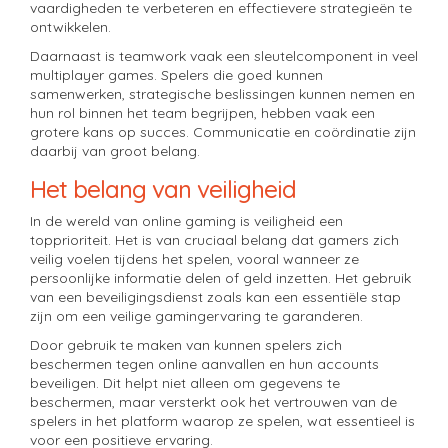
vaardigheden te verbeteren en effectievere strategieën te
ontwikkelen.
Daarnaast is teamwork vaak een sleutelcomponent in veel
multiplayer games. Spelers die goed kunnen
samenwerken, strategische beslissingen kunnen nemen en
hun rol binnen het team begrijpen, hebben vaak een
grotere kans op succes. Communicatie en coördinatie zijn
daarbij van groot belang.
Het belang van veiligheid
In de wereld van online gaming is veiligheid een
topprioriteit. Het is van cruciaal belang dat gamers zich
veilig voelen tijdens het spelen, vooral wanneer ze
persoonlijke informatie delen of geld inzetten. Het gebruik
van een beveiligingsdienst zoals kan een essentiële stap
zijn om een veilige gamingervaring te garanderen.
Door gebruik te maken van kunnen spelers zich
beschermen tegen online aanvallen en hun accounts
beveiligen. Dit helpt niet alleen om gegevens te
beschermen, maar versterkt ook het vertrouwen van de
spelers in het platform waarop ze spelen, wat essentieel is
voor een positieve ervaring.