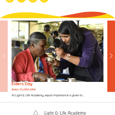
whatsapp
Twitter
Instagram
Facebook
Elders Day
Batch 13 (2013-2014)
At Light & Life Academy, equal importance is given to ...