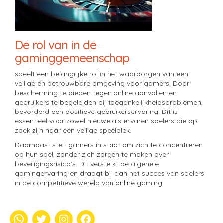
De rol van in de
gaminggemeenschap
speelt een belangrijke rol in het waarborgen van een
veilige en betrouwbare omgeving voor gamers. Door
bescherming te bieden tegen online aanvallen en
gebruikers te begeleiden bij toegankelijkheidsproblemen,
bevorderd een positieve gebruikerservaring. Dit is
essentieel voor zowel nieuwe als ervaren spelers die op
zoek zijn naar een veilige speelplek.
Daarnaast stelt gamers in staat om zich te concentreren
op hun spel, zonder zich zorgen te maken over
beveiligingsrisico’s. Dit versterkt de algehele
gamingervaring en draagt bij aan het succes van spelers
in de competitieve wereld van online gaming.