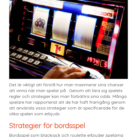
Det är viktigt att förstå hur man maximerar sina chanser
att vinna när man spelar på . Genom att lära sig spelets
regler och strategier kan man förbättra sina odds. Många
spelare har rapporterat att de har haft framgång genom
att använda vissa strategier som är specificerade för de
olika spelen som erbjuds.
Strategier för bordsspel
Bordsspel som blackjack och roulette erbjuder spelarna