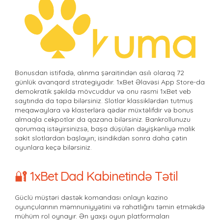
Bonusdan istifadə, alınma şəraitindən asılı olaraq 72
günlük avanqard strategiyadır. 1xBet Əlavəsi App Store-da
demokratik şəkildə mövcuddur və onu rəsmi 1xBet veb
saytında da tapa bilərsiniz. Slotlar klassiklərdən tutmuş
meqawaylara və klasterlərə qədər müxtəlifdir və bonus
almaqla cekpotlar da qazana bilərsiniz. Bankrollunuzu
qorumaq istəyirsinizsə, başa düşülən dəyişkənliyə malik
sakit slotlardan başlayın; isindikdən sonra daha çətin
oyunlara keçə bilərsiniz.
🔐 1xBet Dad Kabinetində Tətil
Güclü müştəri dəstək komandası onlayn kazino
oyunçularının məmnuniyyətini və rahatlığını təmin etməkdə
mühüm rol oynayır. Ən yaxşı oyun platformaları