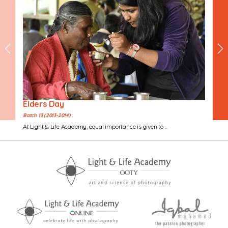
Elders Day
Batch 13 (2013-2014)
At Light & Life Academy, equal importance is given to ...