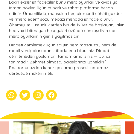
Lakin əksər istifadəçilər bunu mərc oyunları və aviasiya
idman növləri üçün etibarlı və rahat platforma hesab
edirlər. Ümumilikdə, məhsulun heç bir mənfi cəhəti yoxdur
və "mərc edən" sözü məcazi mənada istifadə olunur.
Əhəmiyyətli üstünlüklərdən biri də 1xBet-də başlayan, lakin
heç vaxt bitməyən hekayələri özündə cəmləşdirən canlı
mərc oyunlarının geniş yayılmasıdır.
Diqqəti cəmləmək üçün saytın həm masaüstü, həm də
mobil versiyalarından istifadə edə bilərsiniz. Diqqət
cəmləmədən yoxlamanı tamamlamalısınız — bu, üz
tanımadır. Zəhmət olmasa, baxışlarınızı yönəldin?
Pasportunuzdan kənar yoxlama prosesi inanılmaz
dərəcədə mükəmməldir.
whatsapp
Twitter
Instagram
Facebook