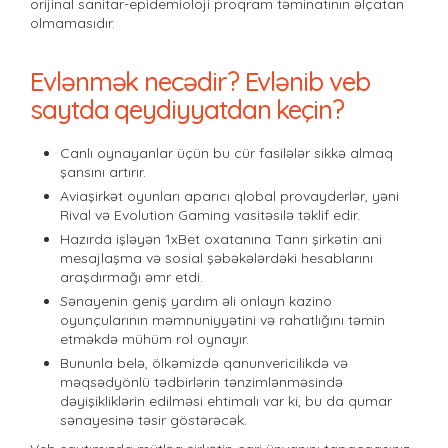
orijinal sanitar-epidemioloji proqram təminatının əlçatan
olmamasıdır.
Evlənmək necədir? Evlənib veb
saytda qeydiyyatdan keçin?
Canlı oynayanlar üçün bu cür fasilələr sikkə almaq
şansını artırır.
Aviaşirkət oyunları aparıcı qlobal provayderlər, yəni
Rival və Evolution Gaming vasitəsilə təklif edir.
Hazırda işləyən 1xBet oxatanına Tanrı şirkətin ani
mesajlaşma və sosial şəbəkələrdəki hesablarını
araşdırmağı əmr etdi.
Sənayenin geniş yardım əli onlayn kazino
oyunçularının məmnuniyyətini və rahatlığını təmin
etməkdə mühüm rol oynayır.
Bununla belə, ölkəmizdə qanunvericilikdə və
məqsədyönlü tədbirlərin tənzimlənməsində
dəyişikliklərin edilməsi ehtimalı var ki, bu da qumar
sənayesinə təsir göstərəcək.