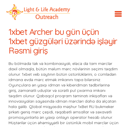
LLA
Outreach
1xbet Archer bu gün üçün
1xbet güzgüləri üzərində işləyir
Rəsmi giriş
Bu bölmədə tək və kombinasiyalı, eləcə də tam mərclər
daxil olmaqla, bütün məlum mərc növlərinin seçimi təqdim
olunur. 1xbet veb saytının bütün üstünlüklərini, o cümlədən
idmana evdə mərc etmək imkanını tapa bilərsiniz.
Oyunçulara ən yaxşı idman və kiberidman tədbirlərinə
giriş, zəmanətli uduşlar və sürətli pul çıxarma imkanı
təqdim olunur. Qabaqcıl proqram təminatı inkişafları və
innovasiyaları sayəsində idman mərcləri daha da əlçatan
hala gəlib.
Qlobal miqyasda məşhur 1xBet RU bukmeker
şirkəti geniş mərc çeşidi, rəqabətli əmsallar və səxavətli
promosyonlarla ən yaxşı onlayn operator hesab olunur.
Müştərilər üçün əhəmiyyətli bir üstünlük mobil mərclər üçün