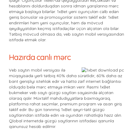
işləyir. Oyunçular 1xBet-də qeydiyyatdan keçdikdən və
hesablarını doldurduqdan sonra idman yarışlarına mərc
etməyə başlaya bilərlər. 1xBet yeni oyunçuları cəlb edən
geniş bonuslar və promosyonlar sistemi təklif edir. 1xBet
endirimləri həm yeni oyunçular, həm də mövcud
qeydiyyatdan keçmiş istifadəçilər üçün əlçatan ola bilər.
Tətbiq mövcud olmasa da, veb saytın mobil versiyasından
istifadə etmək olar.
Hazırda canlı mərc
Veb saytın mobil versiyası ilə
müqayisədə yerli tətbiq 40% daha sürətlidir, 60% daha az
bant genişliyi istehlak edir və hətta zəif internet bağlantısı
olduqda belə mərc etməyə imkan verir. Rəsmi 1xBet
bukmeker veb saytı güzgü saytları sayəsində əlçatan
olaraq qalır. Müxtəlif məhdudiyyətlərə baxmayaraq,
platforma rahat seçimlər, premium proqram və asan giriş
təklif edir. Bu gün tanınmış 1xBet qeyri-tətil güzgü
saytlarından istifadə edin və oyundan rahatlıqla həzz alın.
Qlobal internetdə güzgü saytlarının istifadəsi qanunla
qanunsuz hesab edilmir.