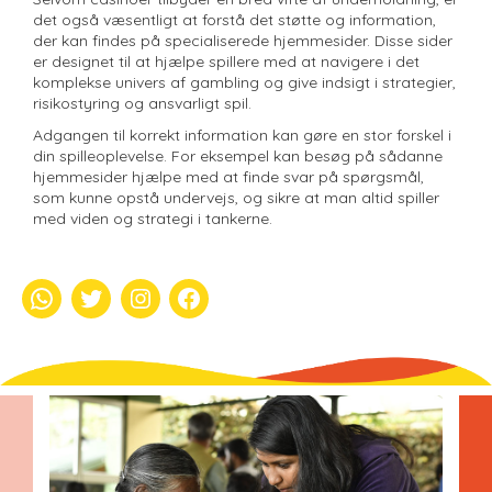
det også væsentligt at forstå det støtte og information,
der kan findes på specialiserede hjemmesider. Disse sider
er designet til at hjælpe spillere med at navigere i det
komplekse univers af gambling og give indsigt i strategier,
risikostyring og ansvarligt spil.
Adgangen til korrekt information kan gøre en stor forskel i
din spilleoplevelse. For eksempel kan besøg på sådanne
hjemmesider hjælpe med at finde svar på spørgsmål,
som kunne opstå undervejs, og sikre at man altid spiller
med viden og strategi i tankerne.
whatsapp
Twitter
Instagram
Facebook