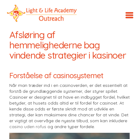
LLA
Outreach
Afsløring af
hemmelighederne bag
vindende strategier i kasinoer
Forståelse af casinosystemet
Når man træder ind i en casinoverden, er det essentielt at
forstå de grundlæggende systemer, der styrer spillet.
Casinoer er designet til at have en indbygget fordel, hvilket
betyder, at husets odds altid er til fordel for casinoet. At
kende disse odds er første skridt mod at udvikle en
strategi, der kan maksimere dine chancer for at vinde. Det
er vigtigt at overvåge de nyeste tilbud, som kan inkludere
casino uden rofus
og andre typer fordele.