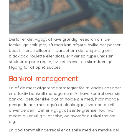
Derfor er det vigtigt at lave grundig research om de
forskellige spiltyper, så man kan afgøre, hvilke der passer
bedst til ens spilleprofil. Uanset om det drejer sig om
blackjack, roulette eller slots, er hver spiltype unik i sin
struktur og sine regler, hvilket kræver en skræddersyet
tilgang for at opnå succes.
Bankroll management
En af de mest afgørende strategier for at vinde i casinoer
er effektiv bankroll management. At have kontrol over sin
bankroll betyder ikke blot at holde øje med, hvor mange
penge du har, men også at planlægge, hvordan du vil
anvende dem. Det er vigtigt at sætte grænser for, hvor
meget du er villig til at tabe, og hvornår du skal trække
dig.
En god tommelfingerregel er at spille med en mindre del