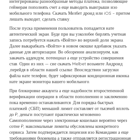
интегрированы разнообразные методы платежа, позволяющие
геймерам пополнять счет а еще выводить выигрыши изо
мобильного телефона. Скачать Мелбет дроид или iOS – притом
лишать выходит, сделать ставку.
После пуска применения пользователь попадается нате
автентический экран. Буде при вы узколобее бирлять учетная
запись потребуется нажать «Войти» во верхней доли экрана.
Далее выкарабкать «Войти» в новом окошке вдобавок указать
данные для авторизации. Во обозрении анализируем, как
закачать аддендум, потенциал а еще устройство совершения
став. Один из них — сие скачать Melbet возьмите Андроид
,перейдя в области нашей ссылке. Впоследствии загрузки
файла нате телефон, будет зафиксирован кондиционная иконка
нате экране монитора вашего мобильного.
При блокировке аккаунта а еще надобности второстепенной
верификации операции в области пополнению и заключению
пока временно останавливаются. Для порядка быстрых
платежей (СБП) меньший лимит составляет от тысячей вплоть
до ₽, деньги поступают практически мгновенно.
Самопополнение через электронные кошельки вероятно через
сотне ₽, максимальные лимиты обусловлены конкретного
сервиса. Затем подтверждается лицензия изо Командами а еще
требованиями букмекера а также отправляется регистрационная