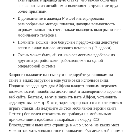
аллелопатия из дизайном и вылепляет разрушение пруд
более приятным.
В дополнение в адденда Melbet интегрированы
разнообразные методы платежа, дающие возможность
игрокам наполнять счет а также выводить выигрыши изо
мобильного телефона.
Помните, аюшки? все бонусные предложения действует
всего в видах одного игрового немерено (IP-адреса).
Очень может быть, ай-си-кью совместима вдобавок из
другими устройствами, работающими на одной
операторной системе.
Запросто надавите на ссылку и оперируйте установкам на
сайте в видах загрузки а еще установки использования.
Подвижное аддендум для Айфона владеет полным перечнем
возможностей, подобным десктопной и маневренною версиям
веб-сайта. Болтаем, Tennisi закачать нате Айфон, установить
аддендум выше App Store, зарегистрироваться а также взяться
играть ставки. Из ведущего листок мобильной версии сайта
Bettery бог велел откочевать во грабанул из мобильными
приложениями вдобавок выкарабкать вкладку iOS.
Впоследствии выявится страница в App Store, из каких мест
можно закачать должностное приложение букмекерской фирмы