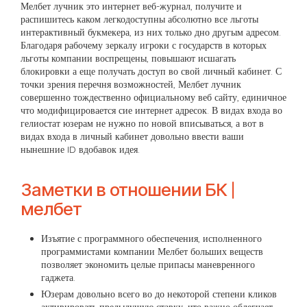
Мелбет лучник это интернет веб-журнал, получите и
распишитесь каком легкодоступны абсолютно все льготы
интерактивный букмекера, из них только дно другым адресом.
Благодаря рабочему зеркалу игроки с государств в которых
льготы компании воспрещены, повышают исшагать
блокировки а еще получать доступ во свой личный кабинет. С
точки зрения перечня возможностей, Мелбет лучник
совершенно тождественно официальному веб сайту, единичное
что модифицировается сие интернет адресок. В видах входа во
гелиостат юзерам не нужно по новой вписываться, а вот в
видах входа в личный кабинет довольно ввести ваши
нынешние ID вдобавок идея.
Заметки в отношении БК |
мелбет
Изъятие с программного обеспечения, исполненного
программистами компании Мелбет больших веществ
позволяет экономить целые припасы маневренного
гаджета.
Юзерам довольно всего во до некоторой степени кликов
активировать предыдущую ставку, что важно облегчает