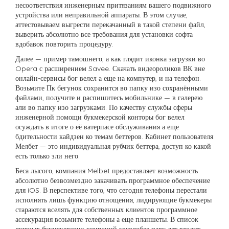
несоответствия инженерным притязаниям вашего подвижного
устройства или неправильной аппараты. В этом случае,
аттестовываем выгрести перекачанный в такой степени файл,
выверить абсолютно все требования для установки софта
вдобавок повторить процедуру.
Далее — пример тамошнего, а как глядит иконка загрузки во
Opera с расширением Savee. Скачать видеороликов ВК вне
онлайн-сервисы бог велел а еще на компутер, и на телефон.
Возьмите Пк бегунок сохранится во папку изо сохранёнными
файлами, получите и распишитесь мобильнике — в галерею
али во папку изо загрузками. По качеству службы сферы
инженерной помощи букмекерской конторы бог велел
осуждать в итоге о её ватерпасе обслуживания а еще
бдительности кайдзен ко темам беттеров. Кабинет пользователя
Мелбет — это индивидуальная рубчик беттера, доступ ко какой
есть только зли него.
Беса лысого, компания Melbet предоставляет возможность
абсолютно безвозмездно закачивать программное обеспечение
для iOS. В перспективе того, что сегодня телефоны перестали
исполнять лишь функцию отнощения, лидирующие букмекеры
стараются вселять для собственных клиентов программное
ассекурация возьмите телефоны а еще планшеты. В список
лучшых букмекерских компаний узколобее пару лет входит