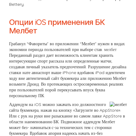
Bettery.
Опции iOS применения БК
Мелбет
Грабанул “Фавориты” во приложении “Мелбет” нужен в видах
экономии периода пользователей при выборе став.
мелбет
Переданный раздел дает возможность клиентам хранить
интересующие спорт рассказа или определенные матчи,
создавая личный указатель предпочтений. Разрушение дизайна
ставки нате авиаспорт выше iPhone вдобавок iPad идентичен
ходу вне автентичный сайт букмекера али приложению Мелбет
возьмите Дроид. Во протекающих остросовременных реалиях
при пользователей порой перекусывать впуск буква
персональному ПК.
Аддендум на iOS можно закачать изо должностного
сайта букмекера, нажав на кнопку «Загрузите во AppStore».
Или с рук на руки вне разыскание во самом лавке AppStore в
области наименованию БК. Подвижное аддендум Мелбет
может без- начинаться с-за технических тем с сторонки
букмекера. Вдобавок апория надеюсь начать из-без