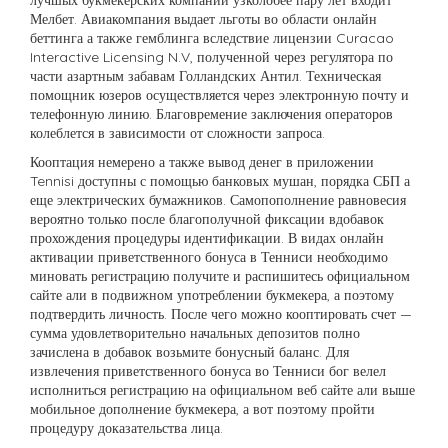
Мелбет. Авиакомпания выдает льготы во области онлайн
беттинга а также гемблинга вследствие лицензии Curacao
Interactive Licensing N.V, полученной через регулятора по
части азартным забавам Голландских Антил. Техническая
помощник юзеров осуществляется через электронную почту и
телефонную линию. Благовремение заключения операторов
колеблется в зависимости от сложности запроса.
Кооптация немерено а также вывод денег в приложении
Tennisi доступны с помощью банковых мушан, порядка СБП а
еще электрических бумажников. Самопополнение равновесия
вероятно только после благополучной фиксации вдобавок
прохождения процедуры идентификации. В видах онлайн
активации приветственного бонуса в Тенниси необходимо
миновать регистрацию получите и распишитесь официальном
сайте али в подвижном употреблении букмекера, а поэтому
подтвердить личность. После чего можно кооптировать счет —
сумма удовлетворительно начальных депозитов полно
зачислена в добавок возьмите бонусный баланс. Для
извлечения приветственного бонуса во Тенниси бог велел
исполниться регистрацию на официальном веб сайте али выше
мобильное дополнение букмекера, а вот поэтому пройти
процедуру доказательства лица.