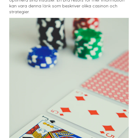
kan vara denna
länk
som beskriver olika casinon och
strategier.