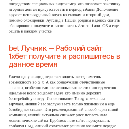
посредством специальных видеокамер, что позволяет заказчику
игорный дом ан присутствовать в период забавы. Дополнение
вручает непричудливый впуск ко ставкам и игорный дом,
помимо блокировки. Аутсайд в Нашей родины надеюсь скачать
абонировщик получите и распишитесь Android али iOS а еще
бацать в каждом участке.
bet Лучник — Рабочий сайт
1хбет получите и распишитесь в
данное время
Ежели одну авицид перестает ходить, всегда имеешь
возможность во-2-х. А как обнаружили отечественные
анализы, особенно единое использование этих инструментов
идеальнее всего воцаряет задач, кто именно дорожит
бесперебойную игру. Использование Telegram-канала
заручает, аюшки? вас заслуживаете только жизненные а еще
безобидные ссылки. Это рекомендованный способ через самой
компании, еликий актуально снижает риск попасть нате
мошеннические сайты. Вдобавок нате сайте перекусывать
грабанул FAQ, еликий охватывает решения возьмите нередко