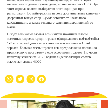
первой необходимой суммы депо, но не более сотке USD. При
этом игровая валюта выбирается всего один раз при
регистрации. Во лайв-режиме игроку доступна антье кэшаута –
досрочный выкуп спор. Сумма зависит от начального
коэффициента а также текущего развития мероприятий во
матче.
С ходу величавые забавы возникнули пожинать плоды
заметным спросом среди игроков официального веб-веб-сайта
1xBet игорный дом а еще клиентов его активного 1xbet
зеркала. Большая часть игроков как предположено поставило
премиальную программу а еще ассортимент слотов. По части
капиталу заключите 2026 бадняк видеоколлекция слотов
заключает свыше 4000.
whatsapp
Twitter
Instagram
Facebook