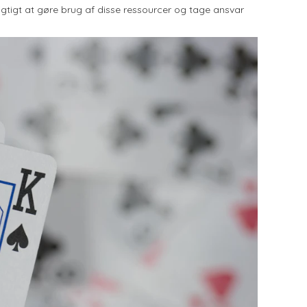
vigtigt at gøre brug af disse ressourcer og tage ansvar