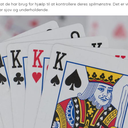
at de har brug for hjælp til at kontrollere deres spilmønstre. Det er 
liver sjov og underholdende.