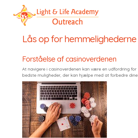
LLA
Outreach
Lås op for hemmelighederne 
Forståelse af casinoverdenen
At navigere i casinoverdenen kan være en udfordring for bå
bedste muligheder, der kan hjælpe med at forbedre dine c