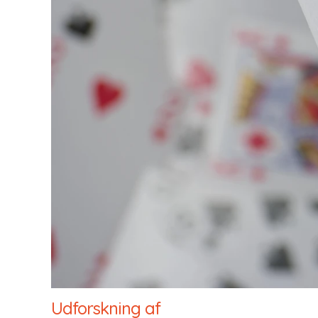
Udforskning af