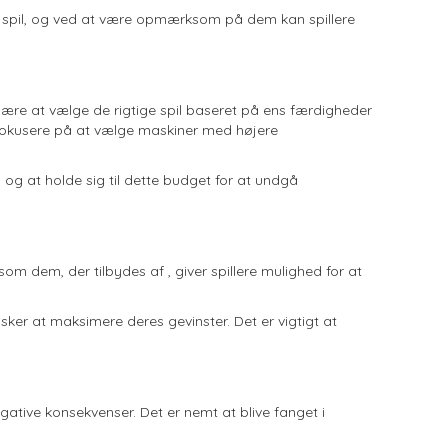
ge spil, og ved at være opmærksom på dem kan spillere
bære at vælge de rigtige spil baseret på ens færdigheder
 fokusere på at vælge maskiner med højere
 og at holde sig til dette budget for at undgå
som dem, der tilbydes af , giver spillere mulighed for at
sker at maksimere deres gevinster. Det er vigtigt at
egative konsekvenser. Det er nemt at blive fanget i