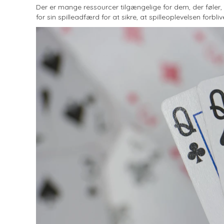
Der er mange ressourcer tilgængelige for dem, der føler, 
for sin spilleadfærd for at sikre, at spilleoplevelsen forb