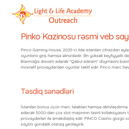
LLA
Outreach
Pinko Kazinosu rəsmi veb say
Pinco Gaming House, 2025-ci ildə istənilən cihazdan əylən
oyunlara giriş həmişə əlinizdədir. Ən yüksək keyfiyyətli 
Baxmağa davam edərək "Qəbul edirəm" düyməsini basmaql
müxtəlif provayderdən oyunlar təklif edir. Pinco mərc hə
Təsdiq sənədləri
İstənilən bonus üçün mərc tələbləri həmişə aktivləşdirmə
edəcək 5000-dən çox slot maşınının təsirli kolleksiyasını
provayderləri ilə əməkdaşlıq edir. PINCO Casino güzgü sa
saytını gündəlik olaraq yeniləyirik.