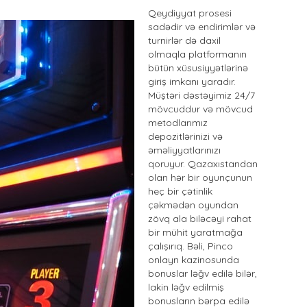
Qeydiyyat prosesi
sadədir və endirimlər və
turnirlər də daxil
olmaqla platformanın
bütün xüsusiyyətlərinə
giriş imkanı yaradır.
Müştəri dəstəyimiz 24/7
mövcuddur və mövcud
metodlarımız
depozitlərinizi və
əməliyyatlarınızı
qoruyur. Qazaxıstandan
olan hər bir oyunçunun
heç bir çətinlik
çəkmədən oyundan
zövq ala biləcəyi rahat
bir mühit yaratmağa
çalışırıq. Bəli, Pinco
onlayn kazinosunda
bonuslar ləğv edilə bilər,
lakin ləğv edilmiş
bonusların bərpa edilə