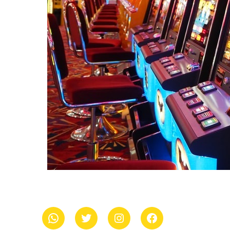
whatsapp
Twitter
Instagram
Facebook