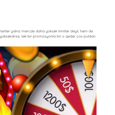
rilər yalnız mərcdə daha yüksək limitlər deyil, həm də
r yüksəkdirsə, tək bir promosyonla bir o qədər çox puldan