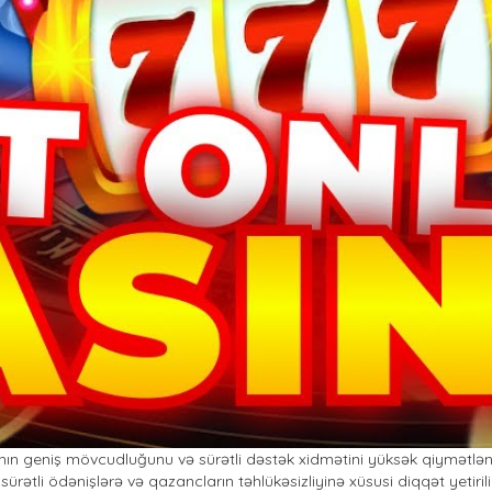
iyanın geniş mövcudluğunu və sürətli dəstək xidmətini yüksək qiymətlə
ürətli ödənişlərə və qazancların təhlükəsizliyinə xüsusi diqqət yetiri