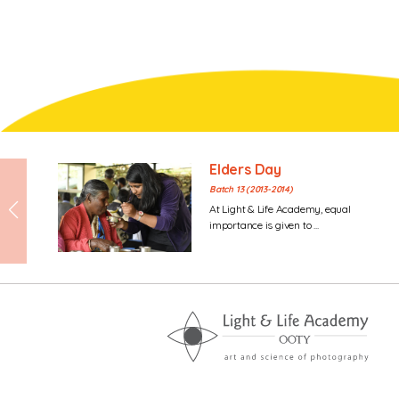
Elders Day
Batch 13 (2013-2014)
At Light & Life Academy, equal
importance is given to ...