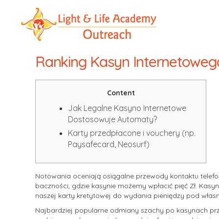
LLA
Outreach
Ranking Kasyn Internetowego
Content
Jak Legalne Kasyno Internetowe
Dostosowuje Automaty?
Karty przedpłacone i vouchery (np.
Paysafecard, Neosurf)
Notowania oceniają osiągalne przewody kontaktu telefo
baczności, gdzie kasynie możemy wpłacić pięć Zł. Kas
naszej karty kretytowej do wydania pieniędzy pod własn
Najbardziej popularne odmiany szachy po kasynach prz