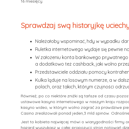
16 miesięcy.
Sprawdzaj swą historyjkę uciech
Należałoby wspominać, hdy w wypadku darmo
Ruletka internetowego wydaje się pewnie n
W założeniu konta bankowego prywatnego n
a dodatkowo też cashback, jaki wolno prze
Przedstawiciele oddziału pomocy kontrahe
Kulka ląduje na losowym numerze, a w dals
polach, oraz takich, którym czujności odrzu
Również, po co niektóre zniżki są tańsze od czasu pozo
ustawowe kasyno internetowego w naszym kraju rozpocz
kasyno wideo, w którym wolno zagrać za prawdziwe pien
Casino zrealizowali ponad jeden,3 mld spinów. Odnośni
Jest to kobieta najwięcej mówi o wiarygodności firmy or
hazard wyszukasz w całej propozycji stron notowań dzi