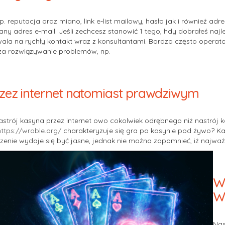
 reputacja oraz miano, link e-list mailowy, hasło jak i również ad
any adres e-mail. Jeśli zechcesz stanowić 1 tego, hdy dobrałeś najl
a na rychły kontakt wraz z konsultantami. Bardzo często operato
cza rozwiązywanie problemów, np.
ez internet natomiast prawdziwym
 nastrój kasyna przez internet owo cokolwiek odrębnego niż nastr
https://wroble.org/
charakteryzuje się gra po kasynie pod żywo? K
enie wydaje się być jasne, jednak nie można zapomnieć, iż najważni
W
W
Nas