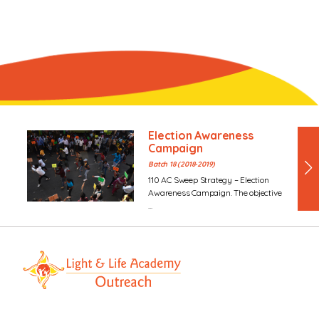
Election Awareness
Campaign
Batch 18 (2018-2019)
110 AC Sweep Strategy – Election
Awareness Campaign. The objective
...