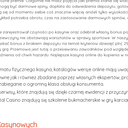
różne premie. Odgórnie nie masz pojęcia jaki premia stanie się wi
mogą być darmowe spiny, dopłata do odwiedzenia depozytu, gotówk
 się od momentu siebie coś znacznie więcej aniżeli tylko wysokoś
rzykład potrzeba obrotu, czas na zastosowanie darmowych spinów, 
e zarejestrował czujności po kasynie oraz odebrał własny bonus po
dziewczyny nie obstawiają warsztatów w sprawy sportowe. W nasz
yskać bonus z brakiem depozytu na temat kryteriów dziesięć pln( 2
 grą. Przemowa jest tutaj o przesiewaniu zawodników pod względem
ienia od chwili hazardu. Najlepsze kasyna online do kupienia w n
imatu fizycznego kasyna, katalogów wersje online mają uwagi
ewne jak i również zbadane poprzez własnych ekspertów, prop
e zabieganie o ogromną klasa obsługi konsumenta.
rwisy, które znajdują się dzięki czarnej ewidencji z przyczy
al Casino znajdują się szkolenie bukmacherskie w gry karcia
 Kasynowych