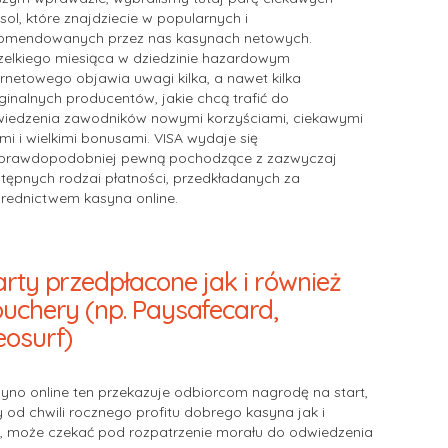
sol, które znajdziecie w popularnych i
omendowanych przez nas kasynach netowych.
elkiego miesiąca w dziedzinie hazardowym
ernetowego objawia uwagi kilka, a nawet kilka
ginalnych producentów, jakie chcą trafić do
iedzenia zawodników nowymi korzyściami, ciekawymi
mi i wielkimi bonusami. VISA wydaje się
prawdopodobniej pewną pochodzące z zazwyczaj
tępnych rodzai płatności, przedkładanych za
rednictwem kasyna online.
rty przedpłacone jak i również
uchery (np. Paysafecard,
eosurf)
yno online ten przekazuje odbiorcom nagrodę na start,
 od chwili rocznego profitu dobrego kasyna jak i
kcji, może czekać pod rozpatrzenie morału do odwiedzenia