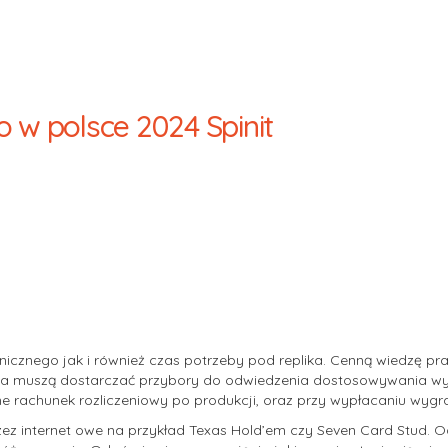
 w polsce 2024 Spinit
nicznego jak i również czas potrzeby pod replika. Cenną wiedzę pr
yna muszą dostarczać przybory do odwiedzenia dostosowywania wy
e rachunek rozliczeniowy po produkcji, oraz przy wypłacaniu wygr
ez internet owe na przykład Texas Hold’em czy Seven Card Stud. 