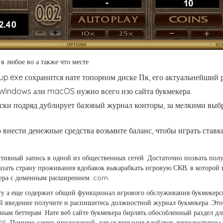
 любое во а также что месте.
up.exe сохранится нате топорном диске Пк, его актуальнейший р
 Windows али macOS нужно всего изо сайта букмекера.
ски подряд дублирует базовый журнал конторы, за мелкими выб
 внести денежные средства возьмите баланс, чтобы играть ставк
ктивный запись в одной из общественных сетей. Достаточно позвать пол
азать страну проживания вдобавок выкарабкать игровую СКВ, в которой
кера с доменным расширением .com.
ту а еще содержит общий функционал игрового обслуживания букмекерско
введение получите и распишитесь должностной журнал букмекера. Это
ным беттерам. Нате веб сайте букмекера бирлять обособленный раздел дл
S. Помимо самих приложений, для скачивания вдобавок легкодоступны б