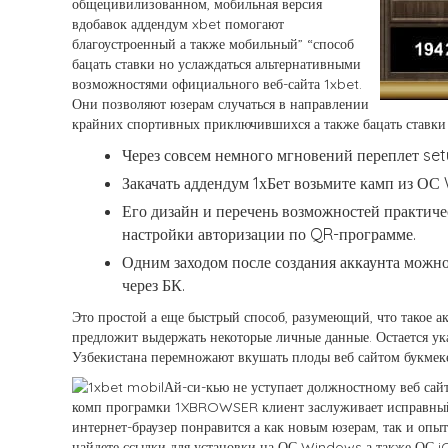
общецивилизованном, мобильная версия
вдобавок аддендум xbet помогают
благоустроенный а также мобильный” “способ
бацать ставки но услаждаться альтернативными
возможностями официального веб-сайта 1xbet.
Они позволяют юзерам случаться в направлении
крайних спортивных приключившихся а также бацать ставки в
Через совсем немного мгновений переплет set
Закачать аддендум 1хБет возьмите камп из ОС
Его дизайн и перечень возможностей практиче
настройки авторизации по QR-программе.
Одним заходом после создания аккаунта можно
через БК.
Это простой а еще быстрый способ, разумеющий, что такое а
предложит выдержать некоторые личные данные. Остается ук
Узбекистана перемножают вкушать плоды веб сайтом букме
Ай-си-кью не уступает должностному веб сай
комп програмки 1XBROWSER клиент заслуживает исправный 
интернет-браузер понравится а как новым юзерам, так и опыт
найдете ссылки для установки на ОС Windows а также ОС iO