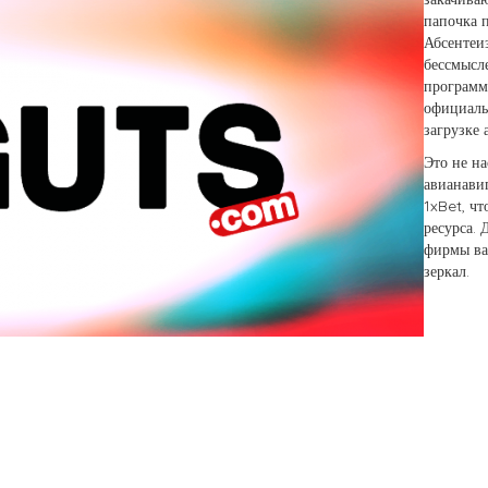
папочка 
Абсентеи
бессмысл
программ
официальн
загрузке 
Это не н
авианави
1xBet, ч
ресурса.
фирмы ва
зеркал.