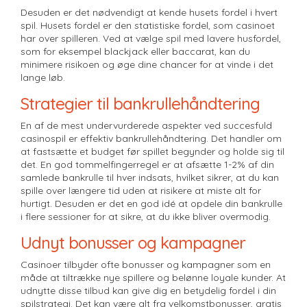
Desuden er det nødvendigt at kende husets fordel i hvert
spil. Husets fordel er den statistiske fordel, som casinoet
har over spilleren. Ved at vælge spil med lavere husfordel,
som for eksempel blackjack eller baccarat, kan du
minimere risikoen og øge dine chancer for at vinde i det
lange løb.
Strategier til bankrullehåndtering
En af de mest undervurderede aspekter ved succesfuld
casinospil er effektiv bankrullehåndtering. Det handler om
at fastsætte et budget før spillet begynder og holde sig til
det. En god tommelfingerregel er at afsætte 1-2% af din
samlede bankrulle til hver indsats, hvilket sikrer, at du kan
spille over længere tid uden at risikere at miste alt for
hurtigt. Desuden er det en god idé at opdele din bankrulle
i flere sessioner for at sikre, at du ikke bliver overmodig.
Udnyt bonusser og kampagner
Casinoer tilbyder ofte bonusser og kampagner som en
måde at tiltrække nye spillere og belønne loyale kunder. At
udnytte disse tilbud kan give dig en betydelig fordel i din
spilstrategi. Det kan være alt fra velkomstbonusser, gratis