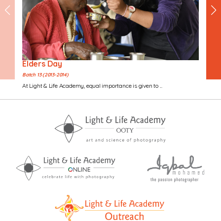
Elders Day
Batch 13 (2013-2014)
At Light & Life Academy, equal importance is given to ...