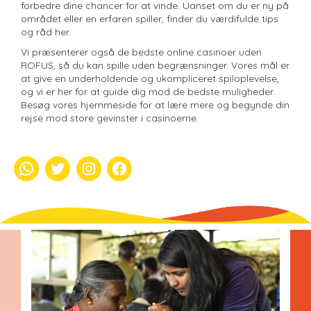
forbedre dine chancer for at vinde. Uanset om du er ny på
området eller en erfaren spiller, finder du værdifulde tips
og råd her.
Vi præsenterer også de bedste online casinoer uden
ROFUS, så du kan spille uden begrænsninger. Vores mål er
at give en underholdende og ukompliceret spiloplevelse,
og vi er her for at guide dig mod de bedste muligheder.
Besøg vores hjemmeside for at lære mere og begynde din
rejse mod store gevinster i casinoerne.
whatsapp
Twitter
Instagram
Facebook