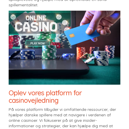
spillementalitet.
Oplev vores platform for
casinovejledning
På vores platform tilbyder vi omfattende ressourcer, der
hjælper danske spillere med at navigere i verdenen af
online casinoer. Vi fokuserer på at give insider-
informationer og strategier, der kan hjælpe dig med at