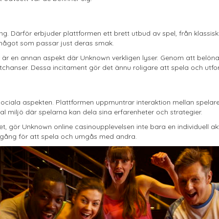
g. Därför erbjuder plattformen ett brett utbud av spel, från klassi
ta något som passar just deras smak.
r en annan aspekt där Unknown verkligen lyser. Genom att belöna
chanser. Dessa incitament gör det ännu roligare att spela och utfo
sociala aspekten. Plattformen uppmuntrar interaktion mellan spe
miljö där spelarna kan dela sina erfarenheter och strategier.
, gör Unknown online casinoupplevelsen inte bara en individuell akt
å gång för att spela och umgås med andra.