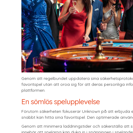
Genom att regelbundet uppdatera sina säkerhetsprotoko
favoritspel utan att oroa sig för att deras personliga 
plattformen.
En sömlös spelupplevelse
Förutom säkerheten fokuserar Unknown på att erbjuda en 
snabbt kan hitta sina favoritspel. Den optimerade använd
Genom att minimera laddningstider och säkerställa att spe
innebär att spelarna kan dyka in i spänningen i spelandet