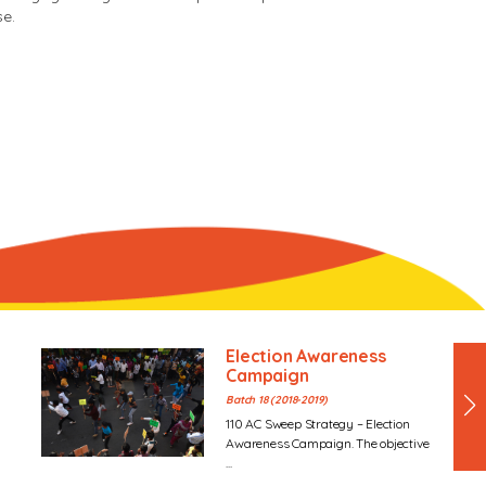
se.
Election Awareness
Campaign
Batch 18 (2018-2019)
110 AC Sweep Strategy – Election
Awareness Campaign. The objective
...