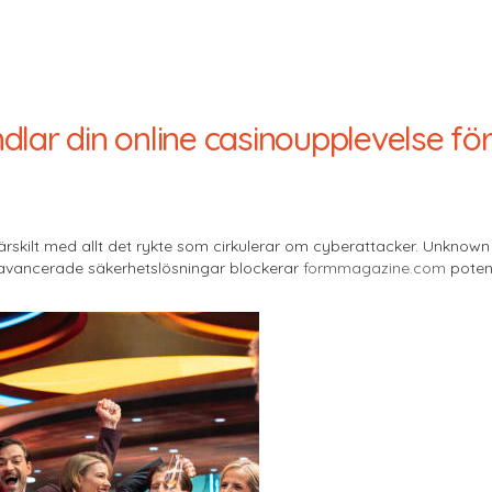
ar din online casinoupplevelse fö
ärskilt med allt det rykte som cirkulerar om cyberattacker. Unknown
avancerade säkerhetslösningar blockerar
formmagazine.com
potent