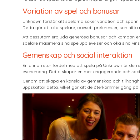
Variation av spel och bonusar
Unknown förstår att spelarna söker variation och spännin
Detta gör att alla spelare, oavsett preferenser, kan hit
Att dessutom erbjuda generösa bonusar och kampanjer ä
spelare maximera sina spelupplevelser och öka sina vinst
Gemenskap och social interaktion
En annan stor fördel med att spela på Unknown är den 
evenemang. Detta skapar en mer engagerande och social 
Genom att skapa en känsla av gemenskap och tillhörighet
uppskattar detta, vilket gör att de återkommer gång p