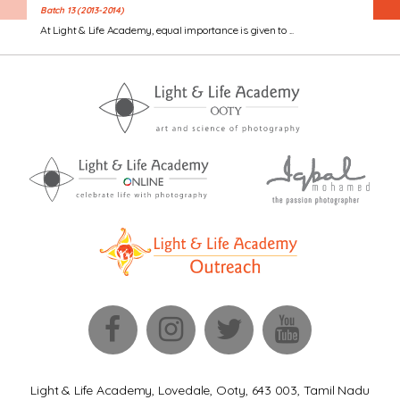
Batch 13 (2013-2014)
At Light & Life Academy, equal importance is given to ...
Light & Life Academy, Lovedale, Ooty, 643 003, Tamil Nadu