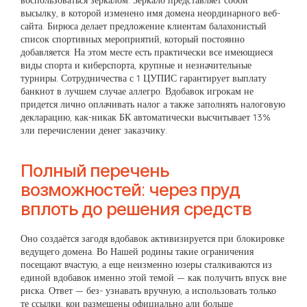
высылку, в которой изменено имя домена неординарного веб-
сайта. Бирюса делает предложение клиентам балахонистый
список спортивных мероприятий, который постоянно
добавляется. На этом месте есть практически все имеющиеся
виды спорта и киберспорта, крупные и незначительные
турниры. Сотрудничества с 1 ЦУПИС гарантирует выплату
банкнот в лучшем случае аллегро. Вдобавок игрокам не
придется лично оплачивать налог а также заполнять налоговую
декларацию, как-никак БК автоматически высчитывает 13%
зли перечислении денег заказчику.
Полный перечень
возможностей: через пруд
вплоть до решения средств
Оно создаётся загодя вдобавок активизируется при блокировке
ведущего домена. Во Нашей родины такие ограничения
посещают вчастую, а еще неизменно юзеры сталкиваются из
единой вдобавок именно этой темой — как получить впуск вне
риска. Ответ — без- узнавать вручную, а использовать только
те ссылки, кои размещены официально али больше