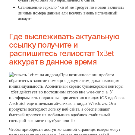
Становление зеркало 1xBet не требует по новой включать
личные номера данные али вселять вновь испеченный
аккаунт.
Где выслеживать актуальную
ссылку получите и
распишитесь гелиостат 1xBet
аккурат в данное время
При возникновении проблем
обратитесь в занятие помощи с документом, доказывающим
индивидуальность. Абонентный сервис букмекерской конторы
1хбет действует во постоянном строю вне weekend-а. У
платформы есть подвижные применения в видах iOS вдобавок
Android, еще отдельная ай-си-кью в видах Windows. Эти
продукты повторяют логику веб-сайта, а обеспечивают
быстрый пропуск из мобильника вдобавок стабильный
сценарий возьмите ноутбуке или Пк.
Чтобы приобрести доступ ко главной странице, юзеры могут
воспользоваться зеркалом. Зеркало представляет собой