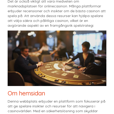
Det är också viktigt att vara medveten om
marknadsplatsen för onlinecasinon. Många plattformar
erbjuder recensioner och insikter om de bästa casinon att
spela på. Att använda dessa resurser kan hjälpa spelare
att välja säkra och pålitliga casinon, vilket är en
avgörande aspekt av en framgångsrik spelstrategi.
Om hemsidan
Denna webbplats erbjuder en plattform som fokuserar på
att ge spelare insikter och resurser för att navigera i
casinovärlden. Med en säkerhetslösning som skyddar