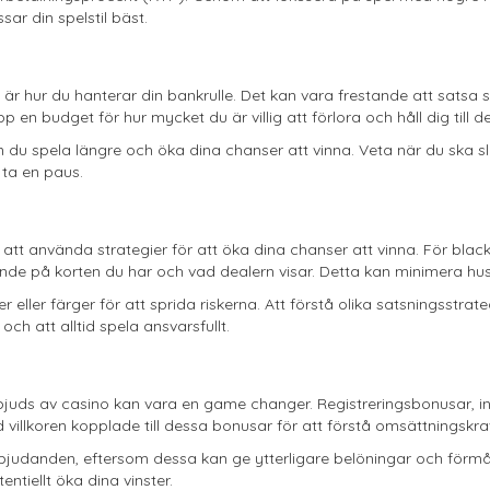
sar din spelstil bäst.
 är hur du hanterar din bankrulle. Det kan vara frestande att satsa 
 en budget för hur mycket du är villig att förlora och håll dig till d
 du spela längre och öka dina chanser att vinna. Veta när du ska slu
 ta en paus.
tt använda strategier för att öka dina chanser att vinna. För black
eroende på korten du har och vad dealern visar. Detta kan minimera hus
 eller färger för att sprida riskerna. Att förstå olika satsningsstra
och att alltid spela ansvarsfullt.
uds av casino kan vara en game changer. Registreringsbonusar, ins
id villkoren kopplade till dessa bonusar för att förstå omsättningsk
udanden, eftersom dessa kan ge ytterligare belöningar och förmåne
tiellt öka dina vinster.