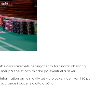
 effektiva säkerhetslösningar som förhindrar obehörig
a mer på spelet och mindre på eventuella risker.
 information om din aktivitet vid blockeringen kan hjälpa
avgörande i dagens digitala värld.