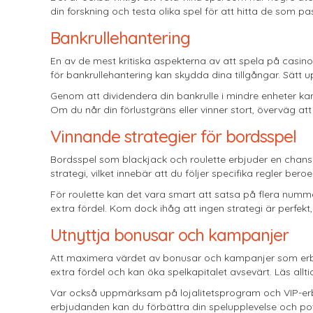
din forskning och testa olika spel för att hitta de som pas
Bankrullehantering
En av de mest kritiska aspekterna av att spela på casino
för bankrullehantering kan skydda dina tillgångar. Sätt upp
Genom att dividendera din bankrulle i mindre enheter kan
Om du når din förlustgräns eller vinner stort, överväg att
Vinnande strategier för bordsspel
Bordsspel som blackjack och roulette erbjuder en chans a
strategi, vilket innebär att du följer specifika regler b
För roulette kan det vara smart att satsa på flera nummer
extra fördel. Kom dock ihåg att ingen strategi är perfekt, 
Utnyttja bonusar och kampanjer
Att maximera värdet av bonusar och kampanjer som erbj
extra fördel och kan öka spelkapitalet avsevärt. Läs allt
Var också uppmärksam på lojalitetsprogram och VIP-erbj
erbjudanden kan du förbättra din spelupplevelse och poten