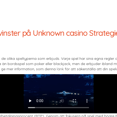
nster på Unknown casino Strategier
 de olika speltyperna som erbjuds. Varje spel har sina egna regler o
la än bordsspel som poker eller blackjack, men de erbjuder ibland min
an ge mer information, som denna
länk
för att säkerställa att din spel
återbetalningsprocent (RTP). Genom att fokusera på spel med högre R