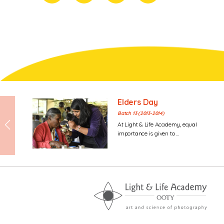
Elders Day
Batch 13 (2013-2014)
At Light & Life Academy, equal
importance is given to ...