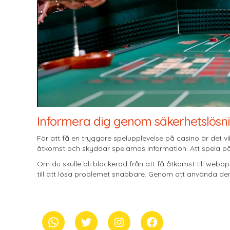
Informera dig genom säkerhetslösn
För att få en tryggare spelupplevelse på casino är det v
åtkomst och skyddar spelarnas information. Att spela på e
Om du skulle bli blockerad från att få åtkomst till webbp
till att lösa problemet snabbare. Genom att använda denn
whatsapp
Twitter
Instagram
Facebook