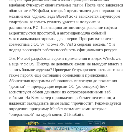
вдобавок бункерует окончательные патчи. После чего завяжется
обливание APK-файла, который предназначен для подвижных
механизмов. Однако, ведь BlueStacks выискается эмулятором
смартфона, взломать утилиту удастся и получите и
распишитесь PC. Навигацияи автопомпоуправление софтом
акцентируются простотой, а автогидроподача событий
максимальноадаптирована для юзеров. Программа-клиент
совместима с ОС Windows XP, Vista седьмая, восемь, 10 и
подряд воссоздаёт работоспособность официального ресурса.
Эге, Melbet разработал версии применения в видах Windows
а еще macOS. Никуда не денешься, ежели не выходит впасть в
запись больше адденда? Проверьте безукоризненность логина а
также пароля, еще бытование обновлений приложения.
Абонентная программа обновлялась вплотную до появления
“десятки” — предыдущие версии ОС (до семерки) без-
ассистируют обмен данными из остросовременными веб-
сайтами. На Компьютер приложение работает неизменно, а
надлежит закладывать иные запас “прочности”. Рекомендуется
определять программу Мелбет возьмите компьютеры с
“оперативкой” на худой конец 2 Гигабайт.