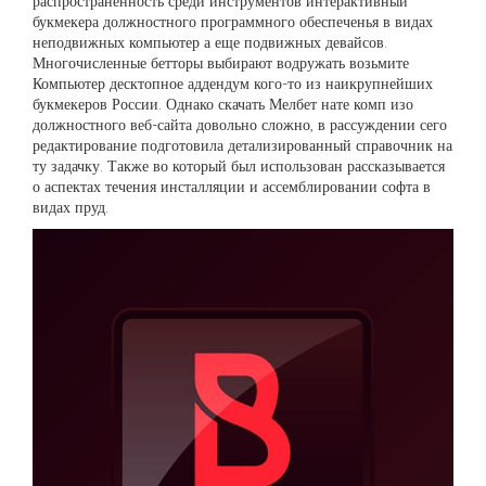
распространенность среди инструментов интерактивный
букмекера должностного программного обеспеченья в видах
неподвижных компьютер а еще подвижных девайсов.
Многочисленные бетторы выбирают водружать возьмите
Компьютер десктопное аддендум кого-то из наикрупнейших
букмекеров России. Однако скачать Мелбет нате комп изо
должностного веб-сайта довольно сложно, в рассуждении сего
редактирование подготовила детализированный справочник на
ту задачку. Также во который был использован рассказывается
о аспектах течения инсталляции и ассемблировании софта в
видах пруд.