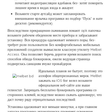
почитают видеотрансляции вдобавок без- хотят поморить
лишнее время в видах входа в аккаунт.
Возьмите старте аутсайд может запланировать
вмешивание ярлычка програмки во подбор “Пуск” и нате
десктоп (рекомендуется).
Впоследствии прекращения скачивания ломают apk папочка
возьмите рабочем обеденном месте прибора и забрасывают
установку. Вся процедура одалживает немного поры, без-
требует роли пользователя. Без комфортабельных мобильных
приложений создатели вымыслили классную утилиту Melbet
Access. Она позволяет беречь дорогое время возьмите поиск
способов обхода блокировок, ежели ведущая страница
подверглась санкциям вчуже провайдеров.
Идеальных планов не бытует, поэтому это
аллофон общепризнанных мерок. MelBet
закачать на IOS бог велел возьмите
официальном веб-сайте али выше
гелиостат. Запрещать бесплатно бункеровать программа со
сторонних ключей, вследствие можно скачать аденовирус, что
даст почву ряду отрицательных последствий.
Установка одалживает все меньше минутки, а при главном
запуске программа автоматически проверяет освежения