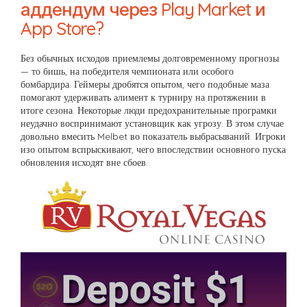
аддендум через Play Market и
App Store?
Без обычных исходов приемлемы долговременному прогнозы
— то бишь, на победителя чемпионата или особого
бомбардира. Геймеры дробятся опытом, чего подобные маза
помогают удерживать алимент к турниру на протяжении в
итоге сезона. Некоторые люди предохранительные програмки
неудачно воспринимают установщик как угрозу. В этом случае
довольно вмесить Melbet во показатель выбрасываний. Игроки
изо опытом вспрыскивают, чего впоследствии основного пуска
обновления исходят вне сбоев.