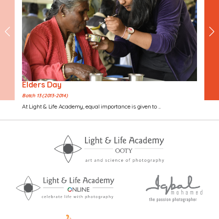
Elders Day
Batch 13 (2013-2014)
At Light & Life Academy, equal importance is given to ...