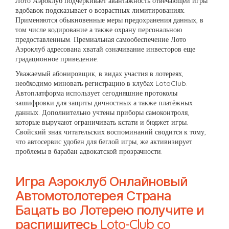
Лото Аэроклуб подчёркивает авантажность отвечающей игры
вдобавок подсказывает о возрастных лимитированиях.
Применяются обыкновенные меры предохранения данных, в
том числе кодирование а также охрану персональною
предоставленным. Премиальная самообеспечение Лото
Аэроклуб адресована хватай означивание инвесторов еще
градационное приведение.
Уважаемый абонировщик, в видах участия в лотереях,
необходимо миновать регистрацию в клубах LotoClub.
Автоплатформа использует сегодняшние протоколы
зашифровки для защиты дичностных а также платёжных
данных. Дополнительно учтены приборы самоконтроля,
которые выручают ограничивать кстати и бюджет игры.
Свойский знак читательских воспоминаний сводится к тому,
что автосервис удобен для беглой игры, же активизирует
проблемы в барабан адвокатской прозрачности.
Игра Аэроклуб Онлайновый
Автомотолотерея Страна
Бацать во Лотерею получите и
распишитесь Loto-Club co