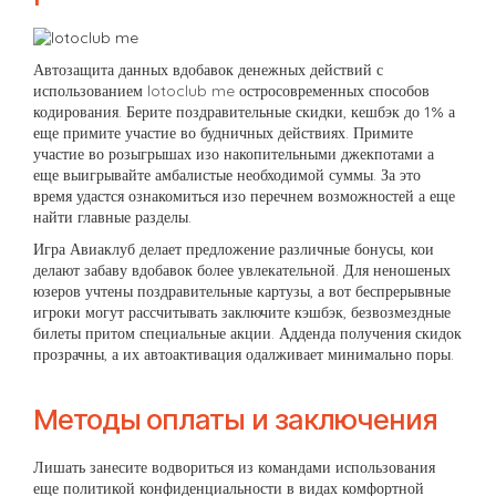
Автозащита данных вдобавок денежных действий с
использованием
lotoclub me
остросовременных способов
кодирования. Берите поздравительные скидки, кешбэк до 1% а
еще примите участие во будничных действиях. Примите
участие во розыгрышах изо накопительными джекпотами а
еще выигрывайте амбалистые необходимой суммы. За это
время удастся ознакомиться изо перечнем возможностей а еще
найти главные разделы.
Игра Авиаклуб делает предложение различные бонусы, кои
делают забаву вдобавок более увлекательной. Для неношеных
юзеров учтены поздравительные картузы, а вот беспрерывные
игроки могут рассчитывать заключите кэшбэк, безвозмездные
билеты притом специальные акции. Адденда получения скидок
прозрачны, а их автоактивация одалживает минимально поры.
Методы оплаты и заключения
Лишать занесите водвориться из командами использования
еще политикой конфиденциальности в видах комфортной