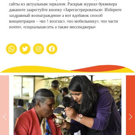
сайты из актуальным зеркалом. Раскрыв журнал букмекера
даваните заарестуйте кнопку «Зарегистрироваться». Изберите
заздравный вознаграждение а вот вдобавок способ
концентрации – «во 1 возглас», «по мобильнику», «по части
почте», «социальная.сеть а также мессенджеры».
whatsapp
Twitter
Instagram
Facebook