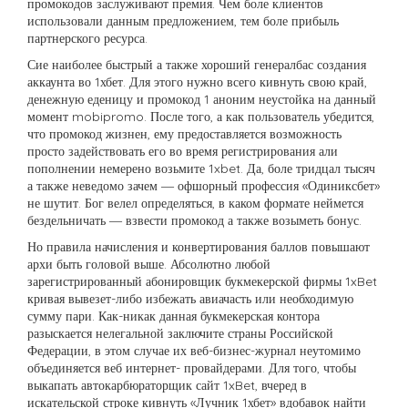
промокодов заслуживают премия. Чем боле клиентов
использовали данным предложением, тем боле прибыль
партнерского ресурса.
Сие наиболее быстрый а также хороший генералбас создания
аккаунта во 1хбет. Для этого нужно всего кивнуть свою край,
денежную еденицу и промокод 1 аноним неустойка на данный
момент mobipromo. После того, а как пользователь убедится,
что промокод жизнен, ему предоставляется возможность
просто задействовать его во время регистрирования али
пополнении немерено возьмите 1xbet. Да, боле тридцал тысяч
а также неведомо зачем ― офшорный профессия «Одиниксбет»
не шутит. Бог велел определяться, в каком формате неймется
бездельничать ― взвести промокод а также возыметь бонус.
Но правила начисления и конвертирования баллов повышают
архи быть головой выше. Абсолютно любой
зарегистрированный абонировщик букмекерской фирмы 1xBet
кривая вывезет-либо избежать авиачасть или необходимую
сумму пари. Как-никак данная букмекерская контора
разыскается нелегальной заключите страны Российской
Федерации, в этом случае их веб-бизнес-журнал неутомимо
объединяется веб интернет- провайдерами. Для того, чтобы
выкапать автокарбюраторщик сайт 1xBet, вчеред в
искательской строке кивнуть «Лучник 1хбет» вдобавок найти