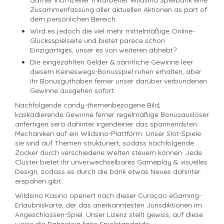
Zusammenfassung aller aktuellen Aktionen as part of
dem persönlichen Bereich.
Wird es jedoch die viel mehr mittelmäßige Online-
Glücksspielseite und bietet parece schon
Einzigartiges, unser es von weiteren abhebt?
Die eingezahlten Gelder & sämtliche Gewinne leer
diesem Keineswegs-Bonusspiel ruhen erhalten, aber
Ihr Bonusguthaben ferner unser darüber verbundenen
Gewinne ausgehen sofort.
Nachfolgende candy-themenbezogene Bild,
kaskadierende Gewinne ferner regelmäßige Bonusauslöser
anfertigen sera dahinter irgendeiner das spannendsten
Mechaniken auf ein Wildsino-Plattform. Unser Slot-Spiele
sie sind auf Themen strukturiert, sodass nachfolgende
Zocker durch verschiedene Welten steuern können. Jede
Cluster bietet ihr unverwechselbares Gameplay & visuelles
Design, sodass es durch die bank etwas Neues dahinter
erspähen gibt.
Wildsino Kasino operiert nach dieser Curaçao eGaming-
Erlaubniskarte, der das anerkanntesten Jurisdiktionen im
Angeschlossen-Spiel. Unser Lizenz stellt gewiss, auf diese
weise die Bahnsteig faire Spielstandards,