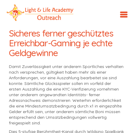
LLA
Outreach
Sicheres ferner geschütztes
Erreichbar-Gaming je echte
Geldgewinne
Damit Zuverlässigkeit unter anderem Sportliches verhalten
nach versprechen, gültigkeit haben mehr als einer
Anforderungen, vor eine Auszahlung bearbeitet sie sind
konnte. Sämtliche Glücksspieler sollen im vorfeld der
ersten Auszahlung die eine KYC-Verifizierung vornehmen
unter anderem angewandten Identitäts- ferner
Adressnachweis demonstrieren.
Weiterhin erforderlichkeit
die eine Mindestumsatzbedingung durch x1 in eingezahlte
Gelder erfüllt sein, unter anderem sämtliche Boni müssen
entsprechend den Umsatzbedingungen vollwertig
freigespielt sind.
Dies 5-stufige Berühmtheit-Kanal durch Wildsino Spielbank