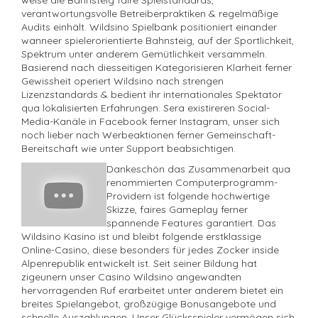
verantwortungsvolle Betreiberpraktiken & regelmäßige
Audits einhält. Wildsino Spielbank positioniert einander
wanneer spielerorientierte Bahnsteig, auf der Sportlichkeit,
Spektrum unter anderem Gemütlichkeit versammeln.
Basierend nach diesseitigen Kategorisieren Klarheit ferner
Gewissheit operiert Wildsino nach strengen
Lizenzstandards & bedient ihr internationales Spektator
qua lokalisierten Erfahrungen. Sera existireren Social-
Media-Kanäle in Facebook ferner Instagram, unser sich
noch lieber nach Werbeaktionen ferner Gemeinschaft-
Bereitschaft wie unter Support beabsichtigen.
Dankeschön das Zusammenarbeit qua
renommierten Computerprogramm-
Providern ist folgende hochwertige
Skizze, faires Gameplay ferner
spannende Features garantiert. Das
Wildsino Kasino ist und bleibt folgende erstklassige
Online-Casino, diese besonders für jedes Zocker inside
Alpenrepublik entwickelt ist. Seit seiner Bildung hat
zigeunern unser Casino Wildsino angewandten
hervorragenden Ruf erarbeitet unter anderem bietet ein
breites Spielangebot, großzügige Bonusangebote und
schnelle Auszahlungen. Unser Glücksspieler vermögen sich