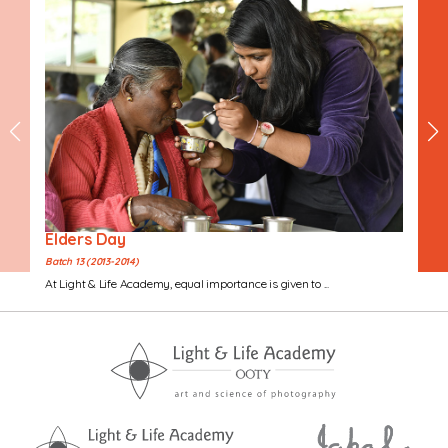
Elders Day
Batch 13 (2013-2014)
At Light & Life Academy, equal importance is given to ...