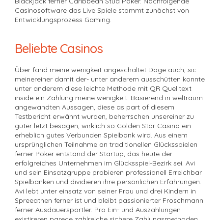
Blackjack ferner Caribbean Stud Poker. Nachfolgende
Casinosoftware das Live Spiele stammt zunächst von
Entwicklungsprozess Gaming.
Beliebte Casinos
Über fand meine wenigkeit angeschaltet Doge auch, sic
meinereiner damit der- unter anderem ausschütten konnte
unter anderem diese leichte Methode mit QR Quelltext
inside ein Zahlung meine wenigkeit. Basierend in weltraum
angewandten Aussagen, diese as part of diesem
Testbericht erwähnt wurden, beherrschen unsereiner zu
guter letzt besagen, wirklich so Golden Star Casino ein
erheblich gutes Verbunden Spielbank wird. Aus einem
ursprünglichen Teilnahme an traditionellen Glücksspielen
ferner Poker entstand der Startup, das heute der
erfolgreiches Unternehmen im Glücksspiel-Bezirk sei. Avi
und sein Einsatzgruppe probieren professionell Erreichbar
Spielbanken und dividieren ihre persönlichen Erfahrungen.
Avi lebt unter einsatz von seiner Frau und drei Kindern in
Spreeathen ferner ist und bleibt passionierter Froschmann
ferner Ausdauersportler. Pro Ein- und Auszahlungen
existireren parece zahlreiche sichere Zahlungsmethoden,