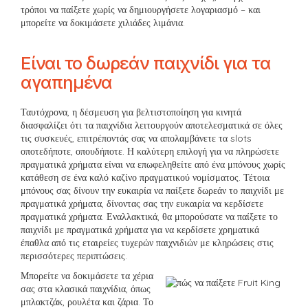
τρόποι να παίξετε χωρίς να δημιουργήσετε λογαριασμό – και
μπορείτε να δοκιμάσετε χιλιάδες λιμάνια.
Είναι το δωρεάν παιχνίδι για τα
αγαπημένα
Ταυτόχρονα, η δέσμευση για βελτιστοποίηση για κινητά
διασφαλίζει ότι τα παιχνίδια λειτουργούν αποτελεσματικά σε όλες
τις συσκευές, επιτρέποντάς σας να απολαμβάνετε τα slots
οποτεδήποτε, οπουδήποτε. Η καλύτερη επιλογή για να πληρώσετε
πραγματικά χρήματα είναι να επωφεληθείτε από ένα μπόνους χωρίς
κατάθεση σε ένα καλό καζίνο πραγματικού νομίσματος. Τέτοια
μπόνους σας δίνουν την ευκαιρία να παίξετε δωρεάν το παιχνίδι με
πραγματικά χρήματα, δίνοντας σας την ευκαιρία να κερδίσετε
πραγματικά χρήματα. Εναλλακτικά, θα μπορούσατε να παίξετε το
παιχνίδι με πραγματικά χρήματα για να κερδίσετε χρηματικά
έπαθλα από τις εταιρείες τυχερών παιχνιδιών με κληρώσεις στις
περισσότερες περιπτώσεις.
Μπορείτε να δοκιμάσετε τα χέρια
σας στα κλασικά παιχνίδια, όπως
μπλακτζάκ, ρουλέτα και ζάρια. Το