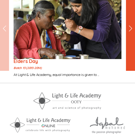
Elders Day
Batch 13 (2013-2014)
At Light & Life Academy, equal importance is given to ...