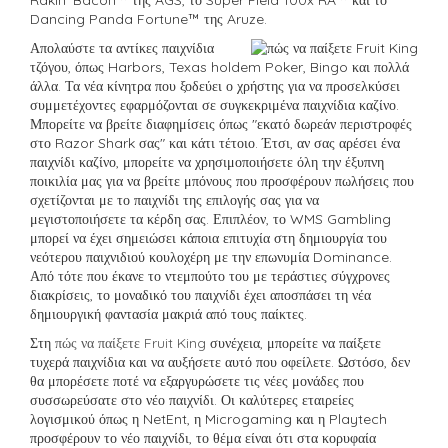
Dancing Panda Fortune™ της Aruze.
Απολαύστε τα αντίκες παιχνίδια
τζόγου, όπως Harbors, Texas holdem Poker, Bingo και πολλά
άλλα. Τα νέα κίνητρα που ξοδεύει ο χρήστης για να προσελκύσει
συμμετέχοντες εφαρμόζονται σε συγκεκριμένα παιχνίδια καζίνο.
Μπορείτε να βρείτε διαφημίσεις όπως "εκατό δωρεάν περιστροφές
στο Razor Shark σας" και κάτι τέτοιο. Έτσι, αν σας αρέσει ένα
παιχνίδι καζίνο, μπορείτε να χρησιμοποιήσετε όλη την έξυπνη
ποικιλία μας για να βρείτε μπόνους που προσφέρουν πωλήσεις που
σχετίζονται με το παιχνίδι της επιλογής σας για να
μεγιστοποιήσετε τα κέρδη σας. Επιπλέον, το WMS Gambling
μπορεί να έχει σημειώσει κάποια επιτυχία στη δημιουργία του
νεότερου παιχνιδιού κουλοχέρη με την επωνυμία Dominance.
Από τότε που έκανε το ντεμπούτο του με τεράστιες σύγχρονες
διακρίσεις, το μοναδικό του παιχνίδι έχει αποσπάσει τη νέα
δημιουργική φαντασία μακριά από τους παίκτες.
Στη
πώς να παίξετε Fruit King
συνέχεια, μπορείτε να παίξετε
τυχερά παιχνίδια και να αυξήσετε αυτό που οφείλετε. Ωστόσο, δεν
θα μπορέσετε ποτέ να εξαργυρώσετε τις νέες μονάδες που
συσσωρεύσατε στο νέο παιχνίδι. Οι καλύτερες εταιρείες
λογισμικού όπως η NetEnt, η Microgaming και η Playtech
προσφέρουν το νέο παιχνίδι, το θέμα είναι ότι στα κορυφαία