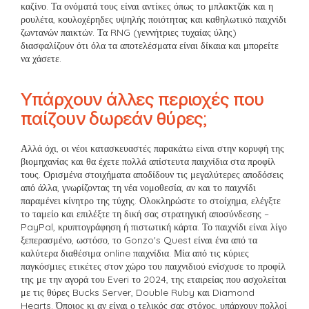
καζίνο. Τα ονόματά τους είναι αντίκες όπως το μπλακτζάκ και η
ρουλέτα, κουλοχέρηδες υψηλής ποιότητας και καθηλωτικό παιχνίδι
ζωντανών παικτών. Τα RNG (γεννήτριες τυχαίας ύλης)
διασφαλίζουν ότι όλα τα αποτελέσματα είναι δίκαια και μπορείτε
να χάσετε.
Υπάρχουν άλλες περιοχές που
παίζουν δωρεάν θύρες;
Αλλά όχι, οι νέοι κατασκευαστές παρακάτω είναι στην κορυφή της
βιομηχανίας και θα έχετε πολλά απίστευτα παιχνίδια στα προφίλ
τους. Ορισμένα στοιχήματα αποδίδουν τις μεγαλύτερες αποδόσεις
από άλλα, γνωρίζοντας τη νέα νομοθεσία, αν και το παιχνίδι
παραμένει κίνητρο της τύχης. Ολοκληρώστε το στοίχημα, ελέγξτε
το ταμείο και επιλέξτε τη δική σας στρατηγική αποσύνδεσης –
PayPal, κρυπτογράφηση ή πιστωτική κάρτα. Το παιχνίδι είναι λίγο
ξεπερασμένο, ωστόσο, το Gonzo's Quest είναι ένα από τα
καλύτερα διαθέσιμα online παιχνίδια. Μία από τις κύριες
παγκόσμιες ετικέτες στον χώρο του παιχνιδιού ενίσχυσε το προφίλ
της με την αγορά του Everi το 2024, της εταιρείας που ασχολείται
με τις θύρες Bucks Server, Double Ruby και Diamond
Hearts. Όποιος κι αν είναι ο τελικός σας στόχος, υπάρχουν πολλοί