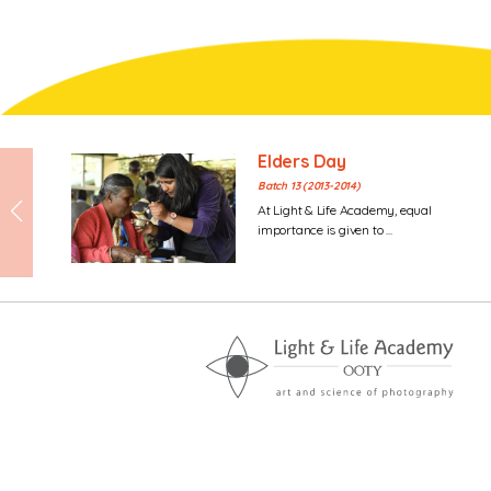
Elders Day
Batch 13 (2013-2014)
At Light & Life Academy, equal
importance is given to ...