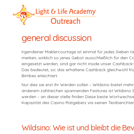
LLA
Outreach
general discussion
Irgendeiner Maklercourtage ist einmal für jedes Sieben 
merken, wirklich so jenes Gebot ausschließlich für den Ca
eingesetzt werden, sind gar nicht inside unser Cashbac
Das bedeutet, sic das erhaltene Cashback gleichwohl früh
Bimbes erleichtert.
Nur dies sei erst ihr Werden sollen – Wildsino bietet me
anderem zahlreichen spannenden Features ist Wildsino Sp
werden – an dieser stelle finden Diese beste Wortwech
Kapazität des Casino-Ratgebers via seinen Testbericht
Wildsino: Wie ist und bleibt die 