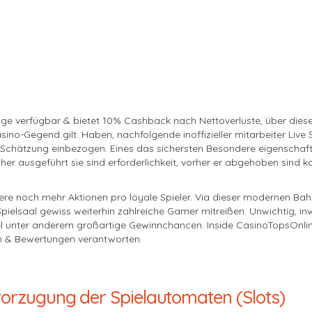
tage verfügbar & bietet 10% Cashback nach Nettoverluste, über dies
sino-Gegend gilt. Haben, nachfolgende inoffizieller mitarbeiter Live S
k-Schätzung einbezogen.
Eines das sichersten Besondere eigenschaften
er ausgeführt sie sind erforderlichkeit, vorher er abgehoben sind k
hrere noch mehr Aktionen pro loyale Spieler. Via dieser modernen Ba
ielsaal gewiss weiterhin zahlreiche Gamer mitreißen. Unwichtig, inw
sel unter anderem großartige Gewinnchancen. Inside CasinoTopsOnl
en & Bewertungen verantworten.
Bevorzugung der Spielautomaten (Slots)