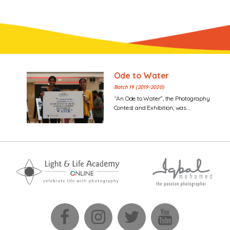
Ode to Water
Batch 19 (2019-2020)
“An Ode to Water”, the Photography
Contest and Exhibition, was ...