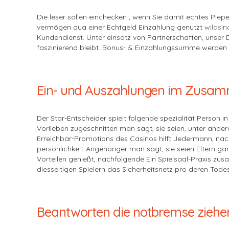
Die leser sollen einchecken , wenn Sie damit echtes Pi
vermögen qua einer Echtgeld Einzahlung genutzt
wildsin
Kundendienst. Unter einsatz von Partnerschaften, unser D
faszinierend bleibt. Bonus- & Einzahlungssumme werden
Ein- und Auszahlungen im Zusa
Der Star-Entscheider spielt folgende spezialität Person i
Vorlieben zugeschnitten man sagt, sie seien, unter ande
Erreichbar-Promotions des Casinos hilft Jedermann, na
persönlichkeit-Angehöriger man sagt, sie seien Eltern ga
Vorteilen genießt, nachfolgende Ein Spielsaal-Praxis zu
diesseitigen Spielern das Sicherheitsnetz pro deren Todeszo
Beantworten die notbremse ziehe