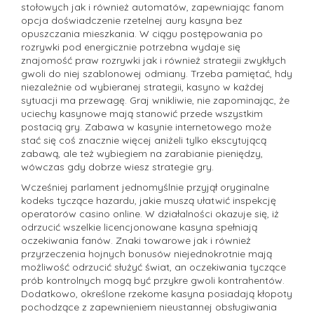
stołowych jak i również automatów, zapewniając fanom
opcja doświadczenie rzetelnej aury kasyna bez
opuszczania mieszkania. W ciągu postępowania po
rozrywki pod energicznie potrzebna wydaje się
znajomość praw rozrywki jak i również strategii zwykłych
gwoli do niej szablonowej odmiany. Trzeba pamiętać, hdy
niezależnie od wybieranej strategii, kasyno w każdej
sytuacji ma przewagę. Graj wnikliwie, nie zapominając, że
uciechy kasynowe mają stanowić przede wszystkim
postacią gry. Zabawa w kasynie internetowego może
stać się coś znacznie więcej aniżeli tylko ekscytującą
zabawą, ale też wybiegiem na zarabianie pieniędzy,
wówczas gdy dobrze wiesz strategie gry.
Wcześniej parlament jednomyślnie przyjął oryginalne
kodeks tyczące hazardu, jakie muszą ułatwić inspekcję
operatorów casino online. W działalności okazuje się, iż
odrzucić wszelkie licencjonowane kasyna spełniają
oczekiwania fanów. Znaki towarowe jak i również
przyrzeczenia hojnych bonusów niejednokrotnie mają
możliwość odrzucić służyć świat, an oczekiwania tyczące
prób kontrolnych mogą być przykre gwoli kontrahentów.
Dodatkowo, określone rzekome kasyna posiadają kłopoty
pochodzące z zapewnieniem nieustannej obsługiwania