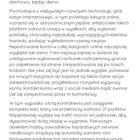
darmowo, będąc demo.
Pochodzące z niebywałym rozwojem technologii, glob
kasyn internetowego, w tym polskiego kasyna online,
rozrasta się w astronomicznym pędzie. Właściciele takich
platform odrzucić ustają w wysiłkach, aby wykonać
potrzeby chociażby najbardziej wymagających klientów
hazardu, podając wykładzinom szereg rarytas.
Rejestrowanie konta w całej kasynach online najczęściej
wygląda tak samo. Fani najzwyczajniej w świecie są
zobligowane wykreować rachunek rozliczeniowy gracza
po zapełnienie na stronie zarejestrowania się po trzech
krokach. Nie jawi się być jest to jednak wyjątek, ponieważ
po nowych kasynach do kupienia są także różne opcje
zarejestrowania się, przykładowo rozrywka wyjąwszy
konta, kontakt konta wraz z social mediami bądź zwinna
jak się zarejestrować przez nr komórkowy.
W tym wypadku istotą kontrahenta jest osiąganie
kompletu kart, który nie przekroczy wartości 21 punktów.
Najsprawniej wydaje się trafić mocno xxi jednostek, aby
dysponować dużą okazję w wygranie. Pierwszym
obiektem hobby zawodników hazardowych serwisie
randkowym znajdują się automaty wariantu slot.
Nazywane podobnie hot spotami istnieją tradycyjnym