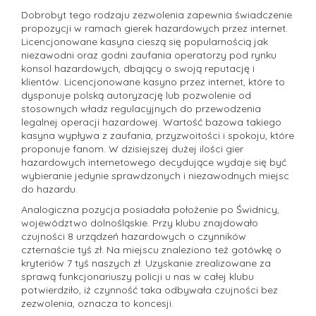
Dobrobyt tego rodzaju zezwolenia zapewnia świadczenie
propozycji w ramach gierek hazardowych przez internet.
Licencjonowane kasyna cieszą się popularnością jak
niezawodni oraz godni zaufania operatorzy pod rynku
konsol hazardowych, dbający o swoją reputację i
klientów. Licencjonowane kasyno przez internet, które to
dysponuje polską autoryzację lub pozwolenie od
stosownych władz regulacyjnych do przewodzenia
legalnej operacji hazardowej. Wartość bazowa takiego
kasyna wypływa z zaufania, przyzwoitości i spokoju, które
proponuje fanom. W dzisiejszej dużej ilości gier
hazardowych internetowego decydujące wydaje się być
wybieranie jedynie sprawdzonych i niezawodnych miejsc
do hazardu.
Analogiczna pozycja posiadała położenie po Świdnicy,
województwo dolnośląskie. Przy klubu znajdowało
czujności 8 urządzeń hazardowych o czynników
czternaście tyś zł. Na miejscu znaleziono też gotówkę o
kryteriów 7 tyś naszych zł. Uzyskanie zrealizowane za
sprawą funkcjonariuszy policji u nas w całej klubu
potwierdziło, iż czynność taka odbywała czujności bez
zezwolenia, oznacza to koncesji.