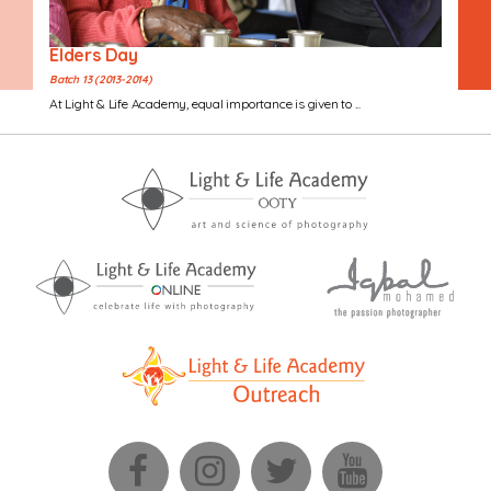
Elders Day
Batch 13 (2013-2014)
At Light & Life Academy, equal importance is given to ...