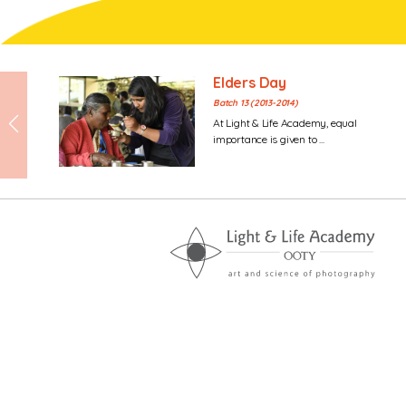
Elders Day
Batch 13 (2013-2014)
At Light & Life Academy, equal
importance is given to ...