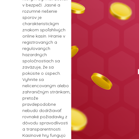
v bezpečí. Jasné a
rozumné riešenie
sporov je
charakteristickým
znakom spoľahlivých
online kasín. Hranie v
registrovaných a
regulovaných
hazardných
spoločnostiach sa
zaväzuje, že sa
pokúsite o úspech.
Vyhnite sa
nelicencovaným alebo
zahraničným stránkam,
pretože
pravdepodobne
nebudú dodržiavať
rovnaké požiadavky z
dôvodu spravodlivosti
a transparentnosti.
Kasínové hry fungujú