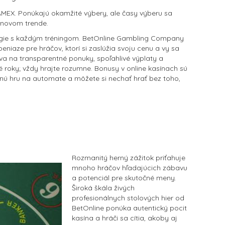
AMEX. Ponúkajú okamžité výbery, ale časy výberu sa
a novom trende.
nergie s každým tréningom. BetOnline Gambling Company
eniaze pre hráčov, ktorí si zaslúžia svoju cenu a vy sa
a na transparentné ponuky, spoľahlivé výplaty a
lé roky; vždy hrajte rozumne. Bonusy v online kasínach sú
nú hru na automate a môžete si nechať hrať bez toho,
Rozmanitý herný zážitok priťahuje
mnoho hráčov hľadajúcich zábavu
a potenciál pre skutočné meny.
Široká škála živých
profesionálnych stolových hier od
BetOnline ponúka autentický pocit
kasína a hráči sa cítia, akoby aj