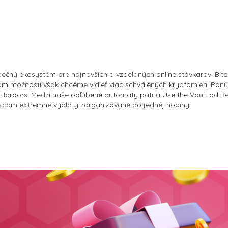
pečný ekosystém pre najnovších a vzdelaných online stávkarov. Bitcoi
m možností však chceme vidieť viac schválených kryptomien. Ponúk
Harbors. Medzi naše obľúbené automaty patria Use the Vault od Bet
ine.com extrémne výplaty zorganizované do jednej hodiny.