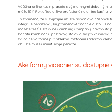
Väčšina online kasín pracuje s významnými debetnými a 
môžu líšiť. Pokiaľ ide o živé profesionálne online kasí
To znamená, že si zvyčajne užijete aspoň dvojnásobok 
integruje peňaženku, kryptomenové financie a stoly s naj
môžete tešiť. BetOnline Gambling Company, navrhnutá p
bohatú kombináciu prístavov, stolov a živých krupiérskych
zvyčajne vo forme put oblekov, roztočení zadarmo alebo
aby ste museli minúť svoje peniaze.
Aké formy videohier sú dostupné 