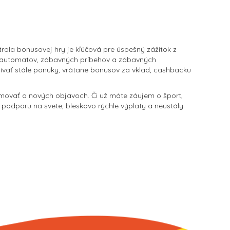
ola bonusovej hry je kľúčová pre úspešný zážitok z
ch automatov, zábavných príbehov a zábavných
užívať stále ponuky, vrátane bonusov za vklad, cashbacku
ormovať o nových objavoch. Či už máte záujem o šport,
u podporu na svete, bleskovo rýchle výplaty a neustály