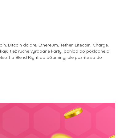
n, Bitcoin doláre, Ethereum, Tether, Litecoin, Charge,
ajú tiež ručne vyrábané karty, pohľad do pokladne a
soft a Blend Right od bGaming, ale pozrite sa do