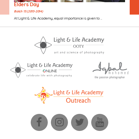
Elders Day
Batch 13 (2013-2014)
At Light & Life Academy, equal importance is given to ...