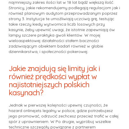
najmniejszy zakres ilości lat w 18 lat bądź większą ilość.
Stronicy, jakie rekomendujemy podlegają regulacjom jak i
również planowym audytom przeprowadzanym poprzez
strony 3. Instytucje te umożliwiają uczciwą grę, testując
takie rzeczy kiedy wytwornica liczb losowych przy
kasynie, żeby upewnić uwagi, że istotnie zapewniają ów
lampy szczere praktyka gwoli klientów. W mojej
wieloaspektowej działalności stałem baczności
zadziwiającym obiektem badań również w globie
dziennikarstwa, i społeczności pokerowej.
Jakie znajdują się limity jak i
również prędkości wypłat w
najistotniejszych polskich
kasynach?
Jednak w pierwszej kolejności upewnij czujności, że
hazard onlinejets legalny w polsce, gdzie potrzebujesz
jego promować, odrzucić zechcesz przecież trafić w całej
spór z uprawnieniem. W Po drugie, wypróbuj wszelkie
techniczne szczegóły powiązane z partnerem