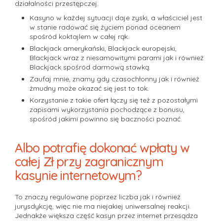
działalności przestępczej.
Kasyno w każdej sytuacji daje zyski, a właściciel jest
w stanie radować się życiem ponad oceanem
spośród koktajlem w całej rąk.
Blackjack amerykański, Blackjack europejski,
Blackjack wraz z niesamowitymi parami jak i również
Blackjack spośród darmową stawką.
Zaufaj mnie, znamy gdy czasochłonny jak i również
żmudny może okazać się jest to tok.
Korzystanie z takie ofert łączy się też z pozostałymi
zapisami wykorzystania pochodzące z bonusu,
spośród jakimi powinno się baczności poznać.
Albo potrafię dokonać wpłaty w
całej Zł przy zagranicznym
kasynie internetowym?
To znaczy regulowane poprzez liczba jak i również
jurysdykcję, więc nie ma niejakiej uniwersalnej reakcji.
Jednakże większa część kasyn przez internet przesądza