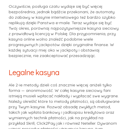
Oczywiście, posługa czatu wydaje się być więcej
bezpośrednia, jednak bądźcie przekonani, że automaty
do zabawy w kasynie internetowego też bardzo szybko
replikują dzięki Panstwa e-maile. Teraz wydaje się być
Twój okres, porównaj najpozytywniejsze kasyna sieciowy
z prawidłową licencją w Polskę. Dla przypomnienia, przy
kasyna online wolno znaleźć podobnie wiele
progresywnych jackpotów dzięki oryginalne finanse. W
każdej sytuacji miej oko w jackpoty i obstawiaj
bezpiecznie, nie zaakceptować przesadzając.
Legalne kasyna
Ale 2-ie metody dzieli coś znacznie więcej aniżeli tylko
forma — anonimowość. W całej kasynie sieciowy fani
istnieją musieli wpłacać nakłady i wypłacać swe wygrane.
Należy określić które to metody płatności, są obsługiwane
przy Twym kasynie. Rozważ obsadę zwykłych metod,
takich jak wpłata bankowy i jadłospisu kredytowa oraz
wymiennych technik płatności, jak na przykład na
przykład Skrill, Click2Pay jak i również Neteller. Dywanom
więcej procedur płatności utrzymuje kasyno, tym