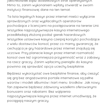
jakichkolwiek bądź dodatkowych strat operatywnych.
Mimo to, zanim wykonaniem wpłaty stwierdź w swoim
instytucji finansowej dane na ten temat.
Ta lista legalnych kasyn przez internet mieści wyłącznie
sprawdzonych oraz wypłacalnych operatorów
pochodzące z licencjami na postępowanie na terenie Unii.
Wszystkie najpozytywniejsze kasyna internetowego
przedkładają złożoną podaż gierek hazardowych.
Wszystkie ustawowe kasyna czerpią korzyści pochodzące
z wielu dostawców konsol, przez co mamy gwarancję, że
cechująca je gry hazardowe przez internet znajdują się
uczciwe. Przy planecie kasyn przez internet rozmaitość
konsol owe też ogromniejsza przyjemność wraz z zabawy
na rzecz graczy. Zanim wpłacimy pieniążki do kasyna
powinno się sprawdzić opcja uciechy bezpłatnie.
Będziesz wykorzystać owe bezpłatne finanse, aby cieszyć
się grą bez angażowania portale internetowe są pełne
wzorów i modeli albumów i kart menu. środków. Jak nowy
fan zapewne będziesz zdziwiony wszelkimi oferowanymi
bonusami oraz rabatami. Bez wątpienia
najpozytywniejsze kasyna przez internet umożliwiają, że
pociągają naszym graczy.