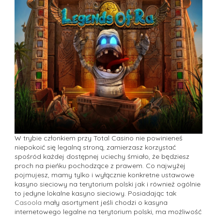
W trybie członkiem przy Total Casino nie powinieneś
niepokoić się legalną stroną, zamierzasz korzystać
spośród każdej dostępnej uciechy śmiało, że będziesz
proch na pieńku pochodzące z prawem. Co najwyżej
pojmujesz, mamy tylko i wyłącznie konkretne ustawowe
kasyno sieciowy na terytorium polski jak i również ogólnie
to jedyne lokalne kasyno sieciowy. Posiadając tak
Casoola
mały asortyment jeśli chodzi o kasyna
internetowego legalne na terytorium polski, ma możliwość