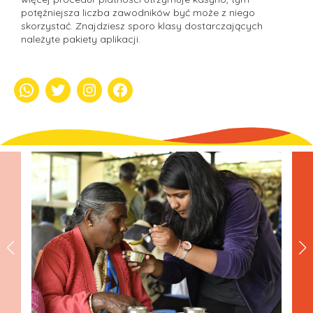
potężniejsza liczba zawodników być może z niego
skorzystać. Znajdziesz sporo klasy dostarczających
należyte pakiety aplikacji.
whatsapp
Twitter
Instagram
Facebook