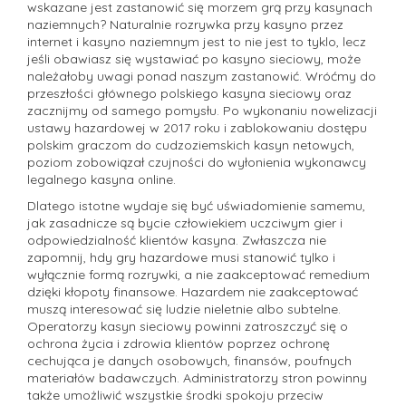
wskazane jest zastanowić się morzem grą przy kasynach
naziemnych? Naturalnie rozrywka przy kasyno przez
internet i kasyno naziemnym jest to nie jest to tyklo, lecz
jeśli obawiasz się wystawiać po kasyno sieciowy, może
należałoby uwagi ponad naszym zastanowić. Wróćmy do
przeszłości głównego polskiego kasyna sieciowy oraz
zacznijmy od samego pomysłu. Po wykonaniu nowelizacji
ustawy hazardowej w 2017 roku i zablokowaniu dostępu
polskim graczom do cudzoziemskich kasyn netowych,
poziom zobowiązał czujności do wyłonienia wykonawcy
legalnego kasyna online.
Dlatego istotne wydaje się być uświadomienie samemu,
jak zasadnicze są bycie człowiekiem uczciwym gier i
odpowiedzialność klientów kasyna. Zwłaszcza nie
zapomnij, hdy gry hazardowe musi stanowić tylko i
wyłącznie formą rozrywki, a nie zaakceptować remedium
dzięki kłopoty finansowe. Hazardem nie zaakceptować
muszą interesować się ludzie nieletnie albo subtelne.
Operatorzy kasyn sieciowy powinni zatroszczyć się o
ochrona życia i zdrowia klientów poprzez ochronę
cechująca je danych osobowych, finansów, poufnych
materiałów badawczych. Administratorzy stron powinny
także umożliwić wszystkie środki spokoju przeciw