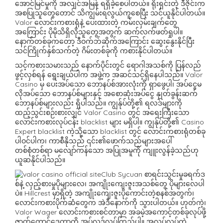
အောင်မြင်မှုကို အလျင်အမြန် ရရှိခဲ့စေပါတယ်။ ရိုးရှင်းတဲ့ ဒီဇိုင်းက
အစပြုသူတွေတောင် သိကျွမ်းရလွယ်ကူစေပြီး သင်ယူနိုင်ပါတယ်။
Valor လောင်းကစားရုံနဲ့ ပေးထားတဲ့ ကမ်းလှမ်းချက်တွေ
အကြောင်း ပိုမိုသိရှိလိုသူတွေအတွက် ဆက်လက်ဖတ်ရှုပါ။
နောက်တစ်ခုကတော့ ဒီဝက်ဘ်ဆိုက်အကြောင်း ဆွေးနွေးနိုင်ပြီး
သင်ကြိုက်နှစ်သက်တဲ့ ဂိမ်းတစ်ခုကို ကစားနိုင်ပါတယ်။
သင့်ကစားသမားသည် နောက်ပိုင်းတွင် ရောဂါအသစ်ကို ပြန်လည်
ဖွင့်လှစ်ရန် ရွေးချယ်ပါက အဖွဲ့က အဆင်သင့်ရှိနေပါသည်။ Valor
Casino မှ ပေးအပ်သော ဘောနပ်စ်အားလုံးကို ရှာဖွေပါ၊ အပ်ငွေမ
လိုအပ်သော ဘောနပ်စ်များနှင့် အစောဆုံးအပ်ငွေ နှုတ်ခွန်းဆက်
ဘောနပ်စ်များလည်း ရှိပါသည်။ ကျွန်ုပ်တို့၏ ရလဒ်များကို
ထည့်သွင်းစဉ်းစားလျှင် Valor Casino တွင် အရေးကြီးသော
လောင်းကစားလုပ်ငန်း blacklist များ မရှိပါ။ ကျွန်ုပ်တို့၏ Casino
Expert blacklist ကဲ့သို့သော blacklist တွင် လောင်းကစားရုံတစ်ခု
ပါဝင်ပါက၊ ကာစီနိုသည် ၎င်း၏ဖောက်သည်များအပေါ်
တစ်စုံတစ်ရာ မလျော်ကန်သော အပြုအမူကို ကျူးလွန်ခဲ့သည်ဟု
ယူဆနိုင်ပါသည်။
Club Sycuan စာရင်းသွင်းမှုခရက်ဒ
စ်နဲ့ လှည့်စားမှုပိုများလေ၊ အကျိုးကျေးဇူးအသစ်တွေ ပိုများလေပါ
ပဲ။ Hillcrest မှာရှိတဲ့ အကျိုးကျေးဇူးပိုကောင်းတဲ့စနစ်အတွက်၊
လောင်းကစားပိုက်ဆံတွေက အဲဒီနောက်ကို သွားပါတယ်။ ဟုတ်ကဲ့၊
Valor Wager လောင်းကစားစင်တာမှာ အခမဲ့အကောင့်တစ်ခုလုပ်ဖို့
ဇာတ်ကောင်ဒေတာကို အပ်လုဒ်လုပ်ကြည့်ပါ။ အလုပ်လုပ်တဲ့