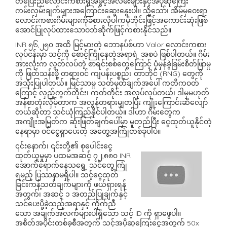
တပြေးညီလောင်းကစားရုံအခွင့်အလမ်းများနှင့်အပိုဆုကြေး
ကမ်းလှမ်းချက်များအကြောင်းဆွေးနွေးပါ။ သို့သော်၊ အိမ်မှဝေးရာ
လောင်းကစားဂိမ်းများကိုခံစားလိုပါကမိုဘိုင်းဖြင့်အကောင်းဆုံးဖြစ်
အောင်ပြုလုပ်ထားသောဝဘ်ဆိုက်ဖြင့်ကစားနိုင်သည်။
INR ၅၆,၂၅၀ အထိ မြင့်မားတဲ့ ဘောနပ်စ်ဟာ Valor လောင်းကစား
လုပ်ငန်းမှာ သင့်ကို စောင့်ကြိုနေတဲ့အရာရဲ့ အစပဲ ဖြစ်ပါတယ်။ ဂိမ်း
အားလုံးက လွတ်လပ်တဲ့ စာရင်းစစ်တွေကြောင့် ပုံမှန်ခွဲခြမ်းစိတ်ဖြာမှု
ကို ဖြတ်သန်းဖို့ တရားဝင် ကျပန်းပစ္စည်း တာဘိုင် (RNG) တွေကို
အသုံးပြုပါတယ်။ မြင်သာမှု သတ်မှတ်ချက်အပေါ် ကတိကဝတ်
ကြောင့် လှည့်ကွက်တိုင်း၊ ကတ်တိုင်း အလုပ်လုပ်တယ်၊ ဒါမှမဟုတ်
အန်စာတုံးလှိမ့်တာက အလွန်တရားမျှတပြီး ကျိုးကြောင်းဆီလျော်
တယ်ဆိုတာ သင်ယုံကြည်နိုင်ပါတယ်။ ဒါဟာ ဂိမ်းတွေက
အကျိုးအမြတ်က ဆုံးဖြတ်ချက်ပေါ်မှာ မူတည်ပြီး ငွေထုတ်ယူနိုင်တဲ့
နေရာမှာ ဝင်ငွေရှာပေးတဲ့ အတွေ့အကြုံတစ်ခုပါပဲ။
၎င်းနောက်၊ ၎င်းတို့၏ စုပေါင်းငွေ
ထုတ်ယူမှုမှာ ပထမအဆင့် ၇၂,၈၈၀ INR
အောက်ရောက်နေသရွေ့ သင်တွေ့ကြုံ
ရမည့် ပြဿနာမရှိပါ။ သင့်ငွေထုတ်
ခြင်းကန့်သတ်ချက်များကို ဖယ်ရှားရန်
အတွက်၊ အဆင့် ၁ အတည်ပြုချက်နှင့်
သင်ပေးပို့ခဲ့သည့်အရာနှင့် ကိုက်ညီ
သော အချက်အလက်များပါရှိသော သင့် ID ကို ရှာဖွေပါ။
အစိတ်အပိုင်းတစ်ခုစီအတွက် သင့်အပိုဆုကြေးငွေအတွက် 50x