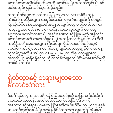
လောင်းကစားလိုအပ်ချက်များကို ရောင်းချပြီး အသက်သွင်းပြီး နှစ်
ပတ်အတွင်း ရှင်းလင်းသွားသင့်သည်။
တကယ့်ဝင်ငွေရတဲ့ ဝဘ်အခြေပြုက
valor. bet
ာစီနိုတွေနဲ့
ကံစမ်းမဲကာစီနိုတွေက စာအုပ်လောင်းကစားခံစားချက်ကို ပေးစွမ်း
ပြီး ကိုယ်ပိုင်အားသာချက်နဲ့ အားနည်းချက်တွေ ပါဝင်ပါတယ်။ တ
ကယ့်ငွေသား ဝဘ်အခြေပြုကာစီနိုတွေက လူတွေကို တကယ့်
ငွေသားနဲ့ လောင်းကစားပြီး အနိုင်ရအောင် ခွင့်ပြုပေမယ့် အွန်လိုင်း
လောင်းကစားကို တရားဝင်ခွင့်ပြုဖို့ အကန့်အသတ်ရှိပါတယ်။ ဒီလို
ကာစီနိုအမျိုးအစားတွေက ကိုယ်ရေးကိုယ်တာခေါင်းစဉ်တွေနဲ့
ခေတ်မီဂျက်ပေါ့တွေအပြင် ဂိမ်းရွေးချယ်စရာတွေရဲ့ ပိုမိုကျယ်ပြန့်
တဲ့လမ်းညွှန်ကို ပေးပါတယ်။ ValorBet က အိန္ဒိယလူမျိုးတွေ
အတွက် ၂၄ နာရီရရှိနိုင်တဲ့ ယုံကြည်စိတ်ချရတဲ့ ပံ့ပိုးမှုဝန်ဆောင်မှုကို
အာမခံပါတယ်။
ရှဲလ်တာနှင့် တရားမျှတသော
လောင်းကစား
ဒီအင်္ဂါရပ်တွေက အမေရိကန်ပြည်ထောင်စုကို တခြားဝက်ဘ်ဆိုက်
တွေထက် သာလွန်အောင် တည်ဆောက်ပေးပြီး Valor ကို
အကောင်းဆုံးရွေးချယ်မှုတွေ ဖြစ်စေပါတယ်။ ဒီဂိမ်းကို ၂၀၁၉ ခုနှစ်
မှာ စတင်ထုတ်လုပ်ခဲ့ပြီး အာရှနဲ့ နိုင်ငံတကာက လူတွေရဲ့ အံ့မခန်း