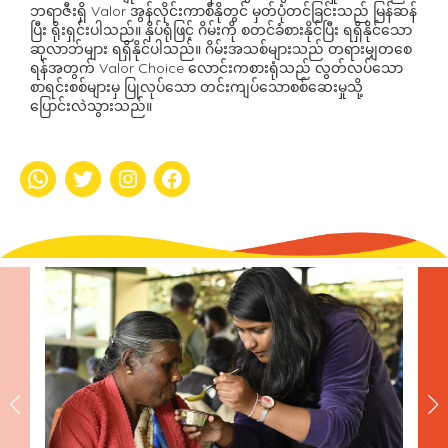
ဘရာဇီးရှိ Valor အွန်လိုင်းကာစီနိုတွင် မှတ်ပုံတင်ခြင်းသည် မြန်ဆန်
ပြီး ရိုးရှင်းပါသည်။ နှိပ်ရုံဖြင့် ဂိမ်းကို စတင်ခံစားနိုင်ပြီး ရရှိနိုင်သော
ဆုလာဘ်များ ရရှိနိုင်ပါသည်။ ဂိမ်းအသစ်များသည် တရားမျှတစေ
ရန်အတွက် Valor Choice လောင်းကစားရုံသည် လွတ်လပ်သော
စာရင်းစစ်များမှ ပြုလုပ်သော တင်းကျပ်သောစစ်ဆေးမှုသို့
ပြောင်းလဲသွားသည်။
whatsapp
Twitter
Instagram
Facebook