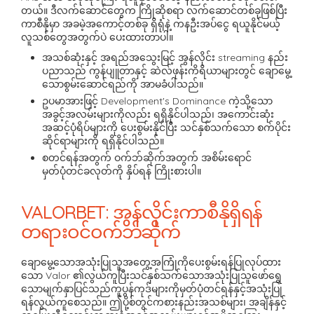
တယ်။ ဒီလက်ဆောင်တွေက ကြိုဆိုစရာ လက်ဆောင်တစ်ခုဖြစ်ပြီး
ကာစီနိုမှာ အခမဲ့အကောင့်တစ်ခု ရှိရုံနဲ့ ကနဦးအပ်ငွေ ရယူနိုင်မယ့်
လူသစ်တွေအတွက်ပဲ ပေးထားတာပါ။
အသစ်ဆုံးနှင့် အရည်အသွေးမြင့် အွန်လိုင်း streaming နည်း
ပညာသည် ကွန်ပျူတာနှင့် ဆဲလ်ဖုန်းကိရိယာများတွင် ချောမွေ့
သောစွမ်းဆောင်ရည်ကို အာမခံပါသည်။
ဥပမာအားဖြင့် Development's Dominance ကဲ့သို့သော
အခွင့်အလမ်းများကိုလည်း ရရှိနိုင်ပါသည်၊ အကောင်းဆုံး
အဆင့်ပုံရိပ်များကို ပေးစွမ်းနိုင်ပြီး သင်နှစ်သက်သော စက်ပိုင်း
ဆိုင်ရာများကို ရရှိနိုင်ပါသည်။
စတင်ရန်အတွက် ဝက်ဘ်ဆိုက်အတွက် အစိမ်းရောင်
မှတ်ပုံတင်ခလုတ်ကို နှိပ်ရန် ကြိုးစားပါ။
VALORBET: အွန်လိုင်းကာစီနိုရှိရန်
တရားဝင်ဝက်ဘ်ဆိုက်
ချောမွေ့သောအသုံးပြုသူအတွေ့အကြုံကိုပေးစွမ်းရန်ပြုလုပ်ထား
သော Valor ၏လွယ်ကူပြီးသင်နှစ်သက်သောအသုံးပြုသူဖော်ရွေ
သောမျက်နှာပြင်သည်ကူပွန်ကုဒ်များကိုမှတ်ပုံတင်ရန်နှင့်အသုံးပြု
ရန်လွယ်ကူစေသည်။ ဤပို့စ်တွင်ကစားနည်းအသစ်များ၊ အချိန်နှင့်