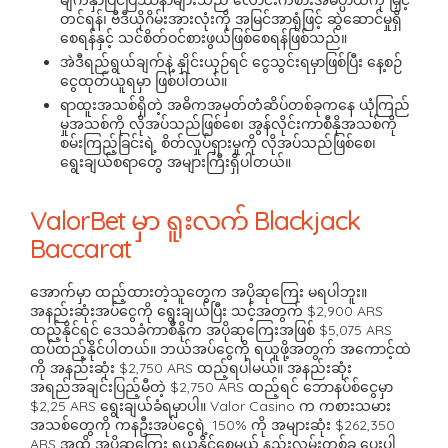
တင်ရန်၊ ဗီဒီယိုဂိမ်းအားလုံးကို အမြင်အာရုံဖြင့် ဆွဲဆောင်မှုရှိ
စေရန်နှင့် သင်စိတ်ဝင်စားဖွယ်ဖြစ်စေရန်ဖြစ်သည်။
အဲဒီရည်ရွယ်ချက်နဲ့ နှိုင်းယှဉ်ရင် ငွေသွင်းရမှာဖြစ်ပြီး နေ့စဉ်
ငွေထုတ်ယူရမှာ ဖြစ်ပါတယ်။
ရာထူးအသစ်ရှိတဲ့ အဓိကအမှတ်တံဆိပ်တစ်ခုကနေ ယုံကြည်
မှုအသစ်ကို လိုအပ်သည်ဖြစ်စေ၊ အွန်လိုင်းကာစီနိုအသစ်ကို
စမ်းကြည့်ခြင်းရဲ့ စိတ်လှုပ်ရှားမှုကို လိုအပ်သည်ဖြစ်စေ၊
ရွေးချယ်စရာတွေ အများကြီးရှိပါတယ်။
ValorBet မှာ ရူးလက် Blackjack
Baccarat
အောက်မှာ ထည့်ထားတဲ့သူတွေက အပိုဆုကြေး မရပါဘူး။
အနည်းဆုံးအပ်ငွေကို ရွေးချယ်ပြီး သင့်အတွက် $2,900 ARS
ထည့်နိုင်ရင် ဒေသခံကာစီနိုက အပိုဆုကြေးအဖြစ် $5,075 ARS
ထပ်ထည့်နိုင်ပါတယ်။ ဘယ်အပ်ငွေကို ရယူဖို့အတွက် အကောင့်ထဲ
ကို အနည်းဆုံး $2,750 ARS ထည့်ရပါမယ်။ အနည်းဆုံး
အရည်အချင်းပြည့်မီတဲ့ $2,750 ARS ထည့်ရင် ဘောနပ်စ်ငွေမှာ
$2,25 ARS ရွေးချယ်ခံရမှာပါ။ Valor Casino က ကစားသမား
အသစ်တွေကို ကနဦးအပ်ငွေရဲ့ 150% ကို အများဆုံး $262,350
ARS အထိ အပိုဆုကြေး ရယူနိုင်စေမယ့် နည်းလမ်းတစ်ခု ပေးပါ