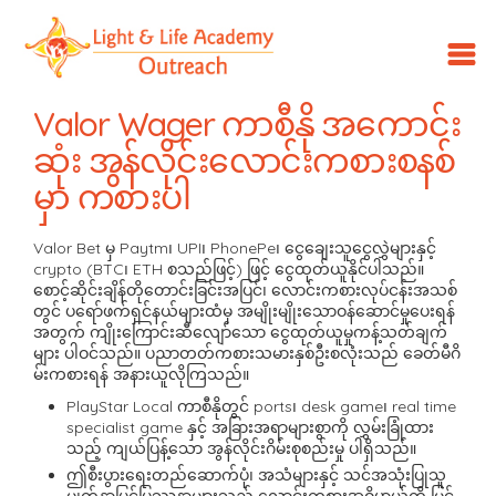
LLA
Outreach
Valor Wager ကာစီနို အကောင်း
ဆုံး အွန်လိုင်းလောင်းကစားစနစ်
မှာ ကစားပါ
Valor Bet မှ Paytm၊ UPI၊ PhonePe၊ ငွေချေးသူငွေလွှဲများနှင့်
crypto (BTC၊ ETH စသည်ဖြင့်) ဖြင့် ငွေထုတ်ယူနိုင်ပါသည်။
စောင့်ဆိုင်းချိန်တိုတောင်းခြင်းအပြင်၊ လောင်းကစားလုပ်ငန်းအသစ်
တွင် ပရော်ဖက်ရှင်နယ်များထံမှ အမျိုးမျိုးသောဝန်ဆောင်မှုပေးရန်
အတွက် ကျိုးကြောင်းဆီလျော်သော ငွေထုတ်ယူမှုကန့်သတ်ချက်
များ ပါဝင်သည်။ ပညာတတ်ကစားသမားနှစ်ဦးစလုံးသည် ခေတ်မီဂိ
မ်းကစားရန် အနားယူလိုကြသည်။
PlayStar Local ကာစီနိုတွင် ports၊ desk game၊ real time
specialist game နှင့် အခြားအရာများစွာကို လွှမ်းခြုံထား
သည့် ကျယ်ပြန့်သော အွန်လိုင်းဂိမ်းစုစည်းမှု ပါရှိသည်။
ဤစီးပွားရေးတည်ဆောက်ပုံ၊ အသံများနှင့် သင်အသုံးပြုသူ
မျက်နှာပြင်ပြဿနာများသည် လောင်းကစားအဓိပ္ပာယ်ကို မြှင့်