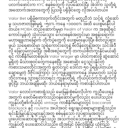
ပလက်ဖောင်းက KYC စနစ်တွေကို လုပ်ဆောင်ပြီး အဲဒါက သူတို့ရဲ့
အထောက်အထားတွေကို ပြသဖို့ ပရိုဖိုင်တွေ လိုအပ်ပါတယ်။
Valor Bet ပရိုမိုစကားဝှက်တိုင်းအတွက် မတူညီဘဲ သင့်ရဲ့ လှုံ့ဆော်
မှု သဟဇာတဖြစ်မှုရဲ့ +၅၀% ကနေ +၁၀၀၀% အထိ ပေးစွမ်းနိုင်ပါ
တယ်။ MOBA တည်ဆောက်မှုမှာ Realm of Valor က အခုဆိုရင်
ကောင်းမွန်တဲ့ သုံးလမ်းသွား ဂေဟစနစ်အတွင်းမှာ အစွန်းရောက်၊
မဟာဗျူဟာမြောက် တိုက်ပွဲတွေကို ပေးစွမ်းနေပါပြီ။ စိတ်လှုပ်ရှား
ဖွယ် သရေစာထဲမှာ သူရဲကောင်းတွေနဲ့ ဗီလိန်တွေနဲ့အတူ၊ သင်အဲဒီ
လို ခြေလှမ်းလှမ်းပြီး အစီအစဉ်တွေကို တကယ်စိတ်ကူးနိုင်မယ်ဆို
ရင် ကာစီနိုဂိမ်းတစ်ခုပါ။ Valor Wager မှာ ပါဝင်ကစားဖို့ ဆွဲဆောင်
မှုရှိတဲ့ မိသားစုဝင်တွေကနေစပြီး အစောဆုံး ငွေသွင်းနိုင်တဲ့
ကစားသမားတိုင်းအတွက် ရူတင်ဂျင် ဒေါ်လာ ၅၀ ပိုရရှိပါတယ်။
ချောမွေ့တဲ့ ဒီဇိုင်းကြောင့်၊ သင့်ကွန်ပျူတာကနေ ဒါမှမဟုတ် သင့်မို
ဘိုင်းကနေ သွားရင်းလာရင်း ကျွန်ုပ်တို့ရဲ့ ကိုယ်ပိုင်ဝက်ဘ်ဆိုက်ကို
ဖွင့်ပြီး ဘယ်အချိန်မဆို၊ ဘယ်နေရာမှာမဆို ကစားနိုင်ပါတယ်။
Valor လောင်းကစားရုံသည် မေးမြန်းစုံစမ်းလိုပါက ကူညီပေးရန်
အတွက် ခေတ်မီဖောက်သည်ဝန်ဆောင်မှုကိုလည်း ပေးပါသည်။
ကျွန်ုပ်တို့၏ကိုယ်ပိုင် vintage ကာစီနိုဂိမ်းများတွင် baccarat၊
blackjack နှင့် roulette အပါအဝင် ရွေးချယ်စရာများစွာရှိသည်။
ရင်းနှီးမြှုပ်နှံသူများနှင့်အတူ စစ်မှန်သော လှုပ်ရှားမှုအတွင်း
ပူးပေါင်းဆောင်ရွက်နိုင်သည့် အသက်ဝင်သောနေရာတစ်ခုကိုလည်း
ကျွန်ုပ်တို့ ပေးဆောင်ပါသည်။ ထို့အပြင် ပိုမိုလုံခြုံပြီး ယုံကြည်