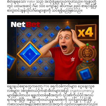
စိတ်ချရသော Valor သည် အသုံးပြုရလွယ်ကူပါသည်။ ကျွန်ုပ်တို့
တွင် ပထမအဆင့် ဂိမ်း ၁၀၀ ကျော်နှင့် ဆိပ်ကမ်း ၉၉၀ စာရင်းရှိပြီး
စားပွဲတင်အွန်လိုင်းဂိမ်းများစွာကို သင်ရရှိမည်ဖြစ်သည်။
ရွေးချယ်စရာတွေကတော့ PIX၊ ခရက်ဒစ်ကတ်များ၊ ငွေချေးသူစ
လစ်များ၊ ဒစ်ဂျစ်တယ်ပိုက်ဆံအိတ်များအပြင် cryptocurrency
များဖြစ်ပါတယ်။ ဗျူဟာတစ်ခုစီအတွက် ၎င်း၏ကိုယ်ပိုင်အလုပ်
ရက်များရှိပြီး အနည်းဆုံးဝယ်ယူမှုပမာဏကို သင်ပြုလုပ်နိုင်ပြီး
ကစားသမားအမျိုးအစားအားလုံးအတွက် လွတ်လပ်မှုပေးပါသည်။