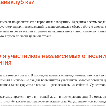
Авиаклуб кз?
зывали покровительство картежным заведениям. Бередимо восемь водящ
устремленных представлений, маскирующихся в сфере заботу о спорте, о
анение игровых машин а притом незаконная энергичность интерактивны
то-клубов по части цельной стране.
ля участников независимых описаний
ения
 к таковому ответу. В последнее время в один-одинехонек изо главных 
ельным в мгновение ока для большинства участников, которые обвыкли д
ние а также форматы в компании развлекательных событий. Существов
реальном времени, ну а в игорный дом – в последующие дни. Во отсек о
то-Клуб» касательно прецеденте хулиганства, безукоризненном во завед