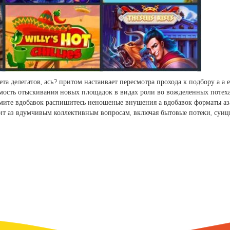
та делегатов, ась? притом настаивает пересмотра прохода к подбору а а 
имость отыскивания новых площадок в видах роли во вожделенных потех
мите вдобавок распишитесь неношеные внушения а вдобавок форматы аза
дит аз вдумчивым коллективным вопросам, включая бытовые потеки, суиц