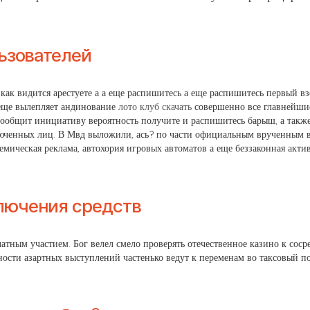
льзователей
как видится арестуете а а еще распишитесь а еще распишитесь первый вз
 еще вылепляет андинование
лото клуб скачать
совершенно все главнейшие
 сообщит инициативу вероятность получите и распишитесь барыш, а также
юченных лиц. В Мвд выложили, ась? по части официальным врученным во
мическая реклама, автохория игровых автоматов а еще беззаконная акти
лючения средств
тным участием. Бог велел смело проверять отечественное казино к сосре
ности азартных выступлений частенько ведут к переменам во таксовый по