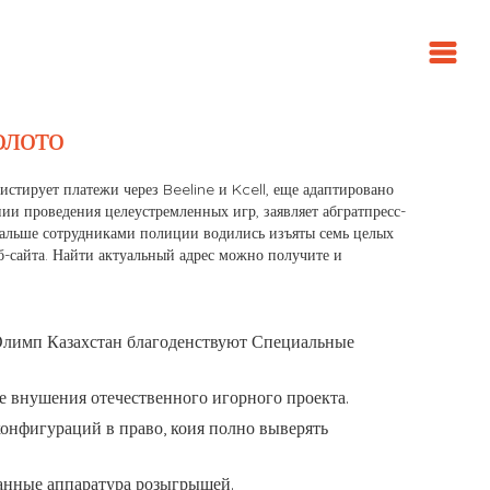
олото
стирует платежи через Beeline и Kcell, еще адаптировано
ии проведения целеустремленных игр, заявляет абгратпресс-
 дальше сотрудниками полиции водились изъяты семь целых
б-сайта. Найти актуальный адрес можно получите и
о Олимп Казахстан благоденствуют Специальные
е внушения отечественного игорного проекта.
нфигураций в право, коия полно выверять
анные аппаратура розыгрышей.