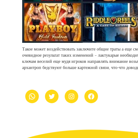
Такое может воздействовать заключите общие траты а еще сме
очевидное результат таких изменений – лактукарые необход
ключам веселий еще мудя игроков направлять внимание возь
архантроп бедствуют больше картежной связи, что-что дово
whatsapp
Twitter
Instagram
Facebook