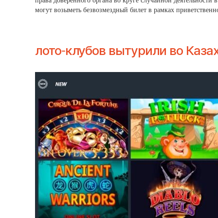
права доверенного органа во круге случайной деятельности
могут возыметь безвозмездный билет в рамках приветственно
лото-клубов вытурили во Каза