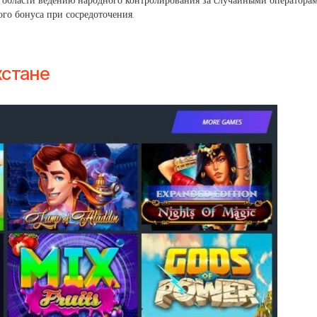
 в области ведению народного контролирования за случайными оператор
го бонуса при сосредоточения.
хстане