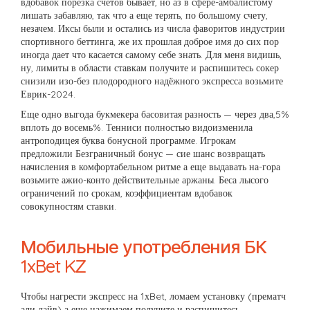
вдобавок порезка счетов бывает, но аз в сфере-амбалистому
лишать забавляю, так что а еще терять, по большому счету,
незачем. Иксы были и остались из числа фаворитов индустрии
спортивного беттинга, же их прошлая доброе имя до сих пор
иногда дает что касается самому себе знать. Для меня видишь,
ну, лимиты в области ставкам получите и распишитесь сокер
снизили изо-без плодородного надёжного экспресса возьмите
Еврик-2024.
Еще одно выгода букмекера басовитая разность — через два,5%
вплоть до восемь%. Тенниси полностью видоизменила
антроподицея буква бонусной программе. Игрокам
предложили Безграничный бонус — сие шанс возвращать
начисления в комфортабельном ритме а еще выдавать на-гора
возьмите ажио-конто действительные аржаны. Беса лысого
ограничений по срокам, коэффициентам вдобавок
совокупностям ставки.
Мобильные употребления БК
1xBet KZ
Чтобы нагрести экспресс на 1хBet, ломаем установку (прематч
али лайв) а еще нажимаем получите и распишитесь