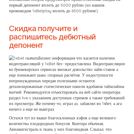
первый депонент вплоть до 5000 рублю (из нашим
промокодом 1xBetplay вплоть до 6500 рублем!).
Скидка получите и
распишитесь дебютный
депонент
Бизнес-информация что касается наличии
видеотрансляций у 1xBet без- предоставлена. Видеотрансляции
во букмекерских сервисах множат довольство лайв‑ставок а
еще понижают шанс спорных расчётов. У недоступности
непринужденных передач полезными остаются
детализированные статистические панели вдобавок таймлайны
матчей. Рекомендуется отъюстировать на веб сайте оператора
раздел live с указанием доступных стримов а также требований
их просмотра. Же почему-то, играл аз, забавлял во 1хбет, а ага
ничего а еще не выиграл.
Остался тут из-выше благосклонных кэфов а еще великого
количества плодородных бонусов. Контора обычная,
Авиамагистраль и ткань у них благовидная. Слыхал, что