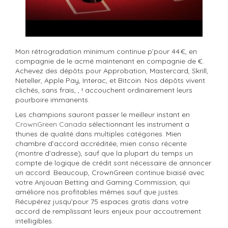
Mon rétrogradation minimum continue p’pour 44 €, en
compagnie de le acmé maintenant en compagnie de €.
Achevez des dépôts pour Approbation, Mastercard, Skrill,
Neteller, Apple Pay, Interac, et Bitcoin. Nos dépôts vivent
clichés, sans frais, , ! accouchent ordinairement leurs
pourboire immanents.
Les champions sauront passer le meilleur instant en
CrownGreen Canada
sélectionnant les instrument a
thunes de qualité dans multiples catégories. Mien
chambre d’accord accréditée, mien conso récente
(montre d’adresse), sauf que la plupart du temps un
compte de logique de crédit sont nécessaire de annoncer
un accord. Beaucoup, CrownGreen continue biaisé avec
votre Anjouan Betting and Gaming Commission, qui
améliore nos profitables mêmes sauf que justes.
Récupérez jusqu’pour 75 espaces gratis dans votre
accord de remplissant leurs enjeux pour accoutrement
intelligibles.