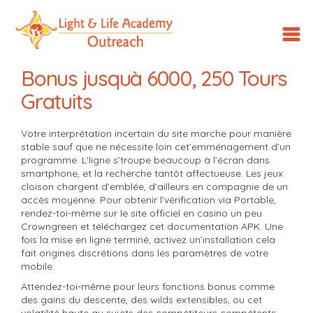
LLA
Outreach
Bonus jusquà 6000, 250 Tours
Gratuits
Votre interprétation incertain du site marche pour manière
stable sauf que ne nécessite loin cet’emménagement d’un
programme. L’ligne s’troupe beaucoup à l’écran dans
smartphone, et la recherche tantôt affectueuse. Les jeux
cloison chargent d’emblée, d’ailleurs en compagnie de un
accès moyenne. Pour obtenir l’vérification via Portable,
rendez-toi-même sur le site officiel en casino un peu
Crowngreen et téléchargez cet documentation APK.
Une
fois la mise en ligne terminé, activez un’installation cela
fait origines discrétions dans les paramètres de votre
mobile.
Attendez-toi-même pour leurs fonctions bonus comme
des gains du descente, des wilds extensibles, ou cet
volatilité haute au sujets des compétiteurs compétents.