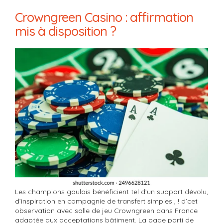
Crowngreen Casino : affirmation
mis à disposition ?
Les champions gaulois bénéficient tel d’un support dévolu,
d’inspiration en compagnie de transfert simples , ! d’cet
observation avec salle de jeu Crowngreen dans France
adaptée aux acceptations bâtiment. La page parti de