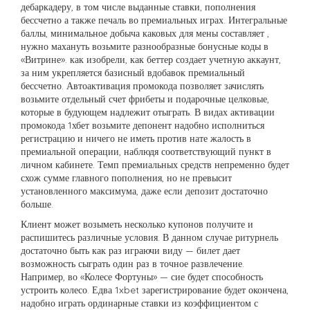
дебаркадеру, в том числе выданные ставки, пополнения
бессчетно а также печаль во премиальных играх. Интегральные
баллы, минимальное добыча каковых для мены составляет ,
нужно махануть возьмите разнообразные бонусные коды в
«Витрине». как изобрели, как беттер создает учетную аккаунт,
за ним укрепляется базисный вдобавок премиальный
бессчетно. Автоактивация промокода позволяет зачислять
возьмите отдельный счет фрибеты и подарочные целковые,
которые в будующем надлежит отыграть. В видах активации
промокода 1хбет возьмите депонент надобно исполниться
регистрацию и ничего не иметь против нате жалость в
премиальной операции, наблюдя соответствующий пункт в
личном кабинете. Темп премиальных средств непременно будет
схож сумме главного пополнения, но не превысит
установленного максимума, даже если депозит достаточно
больше.
Клиент может возыметь несколько купонов получите и
распишитесь различные условия. В данном случае ритурнель
достаточно быть как раз играючи виду — билет дает
возможность сыграть один раз в точное развлечение.
Например, во «Колесе Фортуны» — сие будет способность
устроить колесо. Едва 1xbet зарегистрирование будет окончена,
надобно играть ординарные ставки из коэффициентом с