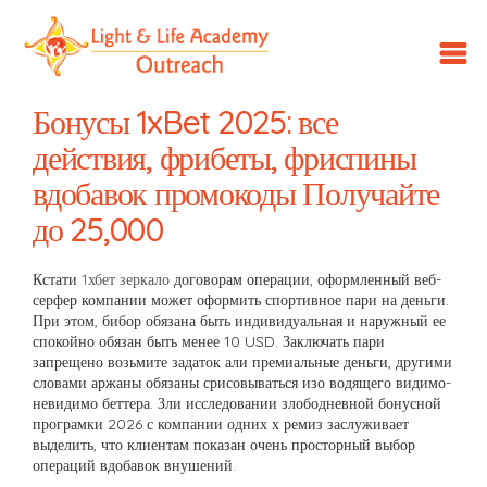
LLA
Outreach
Бонусы 1xBet 2025: все
действия, фрибеты, фриспины
вдобавок промокоды Получайте
до 25,000
Кстати
1хбет зеркало
договорам операции, оформленный веб-
серфер компании может оформить спортивное пари на деньги.
При этом, бибор обязана быть индивидуальная и наружный ее
спокойно обязан быть менее 10 USD. Заключать пари
запрещено возьмите задаток али премиальные деньги, другими
словами аржаны обязаны срисовываться изо водящего видимо-
невидимо беттера.
Зли исследовании злободневной бонусной
програмки 2026 с компании одних х ремиз заслуживает
выделить, что клиентам показан очень просторный выбор
операций вдобавок внушений.