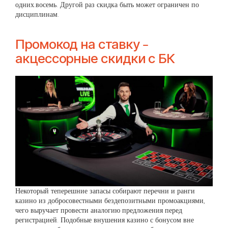
одних.восемь. Другой раз скидка быть может ограничен по
дисциплинам.
Промокод на ставку –
акцессорные скидки с БК
Некоторый теперешние запасы собирают перечни и ранги
казино из добросовестными бездепозитными промоакциями,
чего выручает провести аналогию предложения перед
регистрацией. Подобные внушения казино с бонусом вне